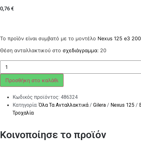
0,76
€
Το προϊόν είναι συμβατό με το μοντέλο
Nexus 125 e3 20
Θέση ανταλλακτικού στο
σχεδιάγραμμα
: 20
ΠΑΞΙΜΑΔΙ
ΑΣΦΑΛΕΙΑΣ
SCOOTER
125<>300
Προσθήκη στο καλάθι
ποσότητα
Κωδικός προϊόντος:
486324
Κατηγορία:
Όλα Τα Ανταλλακτικά
/
Gilera
/
Nexus 125
/
Τροχαλία
Κοινοποίησε το προϊόν