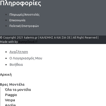
Πληροφορίες
Πληρωμές/Αποστολές
Επικοινωνία
Πολιτική Επιστροφών
© Copyright 2021 kalemis.gr | ΚΑΛΕΜΗΣ Α ΚΑΙ ΣΙΑ ΟΕ | All Right Reserved |
Made with by
BunnyCloud.IT
Αναζήτηση
Ο Λογαριασμός Μου
Βοήθεια
Αρχική
Βρες Μοντέλα
Όλα τα μοντέλα
Piaggio
Vespa
Aprilia