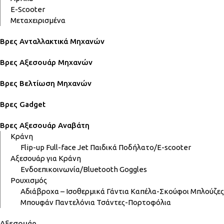
E-Scooter
Μεταχειρισμένα
Βρες Ανταλλακτικά Μηχανών
Βρες Αξεσουάρ Μηχανών
Βρες Βελτίωση Μηχανών
Βρες Gadget
Βρες Αξεσουάρ Αναβάτη
Κράνη
Flip-up
Full-face
Jet
Παιδικά
Ποδήλατο/E-scooter
Αξεσουάρ για Κράνη
Ενδοεπικοινωνία/Bluetooth
Goggles
Ρουχισμός
Αδιάβροχα – Ισοθερμικά
Γάντια
Καπέλα-Σκούφοι
Μπλούζες
Μπουφάν
Παντελόνια
Τσάντες-Πορτοφόλια
Αξεσουάρ