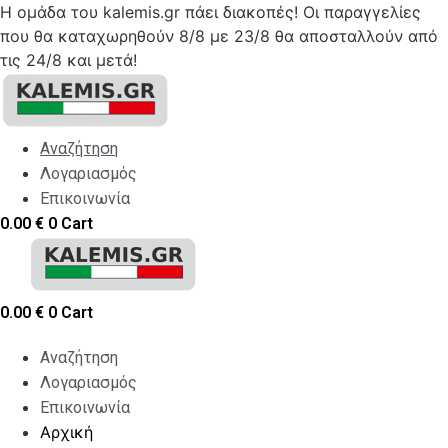
Η ομάδα του kalemis.gr πάει διακοπές! Οι παραγγελίες
που θα καταχωρηθούν 8/8 με 23/8 θα αποσταλλούν από
τις 24/8 και μετά!
Skip
to
content
Αναζήτηση
Λογαριασμός
Επικοινωνία
0.00
€
0
Cart
0.00
€
0
Cart
Αναζήτηση
Λογαριασμός
Επικοινωνία
Αρχική