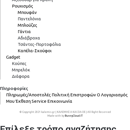
Ρουχισμός
Μπουφάν
Παντελόνια
Μπλούζες
Γάντια
Αδιάβροχα
Τσάντες-Πορτοφόλια
Καπέλα-Σκούφοι
Gadget
Κούπες
Μπρελόκ
Διάφορα
Πληροφορίες
Πληρωμές/Αποστολές
Πολιτική Επιστροφών
Ο Λογαριασμός
Μου
Έκθεση
Service
Επικοινωνία
© Copyright 2021 kalemis.gr | ΚΑΛΕΜΗΣ Α ΚΑΙ ΣΙΑ ΟΕ | All Right Reserved
Made with
by
BunnyCloud.IT
Επίλεξε τρόπο αναζήτησης