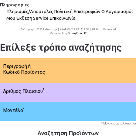
Πληροφορίες
Πληρωμές/Αποστολές
Πολιτική Επιστροφών
Ο Λογαριασμός
Μου
Έκθεση
Service
Επικοινωνία
© Copyright 2021 kalemis.gr | ΚΑΛΕΜΗΣ Α ΚΑΙ ΣΙΑ ΟΕ | All Right Reserved
Made with
by
BunnyCloud.IT
Επίλεξε τρόπο αναζήτησης
Περιγραφή ή
Κωδικό Προϊόντος
*
Αριθμός Πλαισίου
*
Μοντέλο
* Μόνο για ανταλλακτικά
Αναζήτηση Προϊόντων