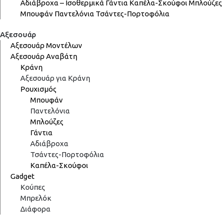
Αδιάβροχα – Ισοθερμικά
Γάντια
Καπέλα-Σκούφοι
Μπλούζες
Μπουφάν
Παντελόνια
Τσάντες-Πορτοφόλια
Αξεσουάρ
Αξεσουάρ Μοντέλων
Αξεσουάρ Αναβάτη
Κράνη
Αξεσουάρ για Κράνη
Ρουχισμός
Μπουφάν
Παντελόνια
Μπλούζες
Γάντια
Αδιάβροχα
Τσάντες-Πορτοφόλια
Καπέλα-Σκούφοι
Gadget
Κούπες
Μπρελόκ
Διάφορα