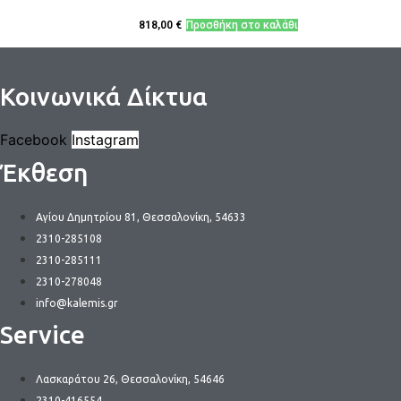
818,00
€
Προσθήκη στο καλάθι
Κοινωνικά Δίκτυα
Facebook
Instagram
Έκθεση
Αγίου Δημητρίου 81, Θεσσαλονίκη, 54633
2310-285108
2310-285111
2310-278048
info@kalemis.gr
Service
Λασκαράτου 26, Θεσσαλονίκη, 54646
2310-416554