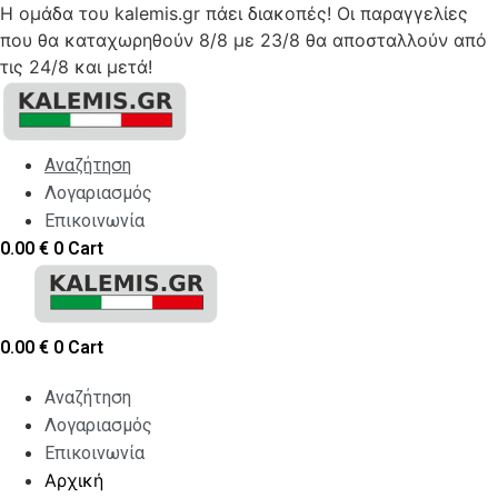
Η ομάδα του kalemis.gr πάει διακοπές! Οι παραγγελίες
που θα καταχωρηθούν 8/8 με 23/8 θα αποσταλλούν από
τις 24/8 και μετά!
Skip
to
content
Αναζήτηση
Λογαριασμός
Επικοινωνία
0.00
€
0
Cart
0.00
€
0
Cart
Αναζήτηση
Λογαριασμός
Επικοινωνία
Αρχική