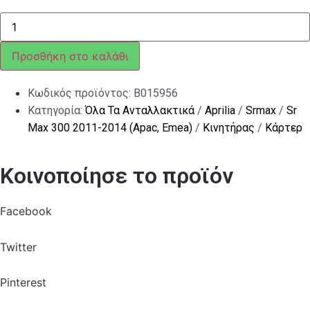
Πείρος
αναφοράς
6,5x9,5x15
ποσότητα
Προσθήκη στο καλάθι
Κωδικός προϊόντος:
B015956
Κατηγορία:
Όλα Τα Ανταλλακτικά
/
Aprilia
/
Srmax
/
Sr
Max 300 2011-2014 (Apac, Emea)
/
Κινητήρας
/
Κάρτερ
Κοινοποίησε το προϊόν
Facebook
Twitter
Pinterest