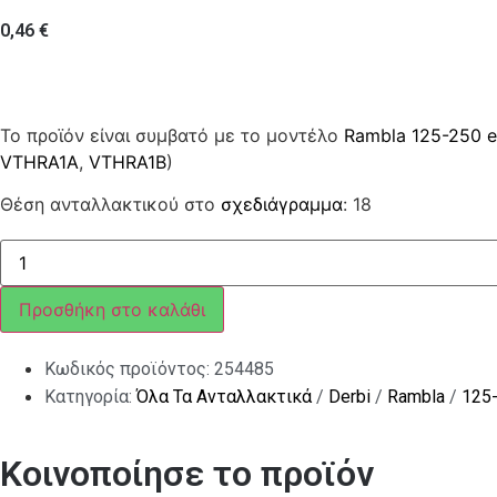
0,46
€
Το προϊόν είναι συμβατό με το μοντέλο
Rambla 125-250 
VTHRA1A
,
VTHRA1B
)
Θέση ανταλλακτικού στο
σχεδιάγραμμα
: 18
Πλάκα
ελαστική
M6
ποσότητα
Προσθήκη στο καλάθι
Κωδικός προϊόντος:
254485
Κατηγορία:
Όλα Τα Ανταλλακτικά
/
Derbi
/
Rambla
/
125
Κοινοποίησε το προϊόν