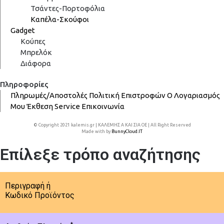
Τσάντες-Πορτοφόλια
Καπέλα-Σκούφοι
Gadget
Κούπες
Μπρελόκ
Διάφορα
Πληροφορίες
Πληρωμές/Αποστολές
Πολιτική Επιστροφών
Ο Λογαριασμός
Μου
Έκθεση
Service
Επικοινωνία
© Copyright 2021 kalemis.gr | ΚΑΛΕΜΗΣ Α ΚΑΙ ΣΙΑ ΟΕ | All Right Reserved
Made with
by
BunnyCloud.IT
Επίλεξε τρόπο αναζήτησης
Περιγραφή ή
Κωδικό Προϊόντος