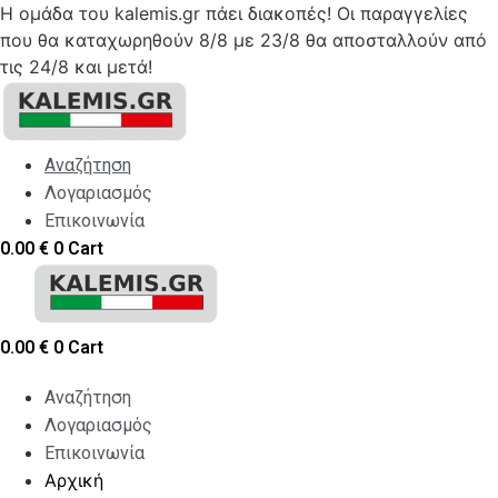
Η ομάδα του kalemis.gr πάει διακοπές! Οι παραγγελίες
που θα καταχωρηθούν 8/8 με 23/8 θα αποσταλλούν από
τις 24/8 και μετά!
Skip
to
content
Αναζήτηση
Λογαριασμός
Επικοινωνία
0.00
€
0
Cart
0.00
€
0
Cart
Αναζήτηση
Λογαριασμός
Επικοινωνία
Αρχική