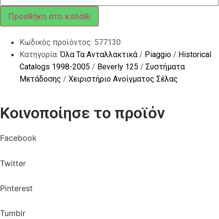
ΗΛ
ΣΕΛΛΑΣ
Προσθήκη στο καλάθι
BEVERLY
ποσότητα
Κωδικός προϊόντος:
577130
Κατηγορία:
Όλα Τα Ανταλλακτικά
/
Piaggio
/
Historical
Catalogs 1998-2005
/
Beverly 125
/
Συστήματα
Μετάδοσης
/
Χειριστήριο Ανοίγματος Σέλας
Κοινοποίησε το προϊόν
Facebook
Twitter
Pinterest
Tumblr