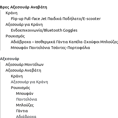
Βρες Αξεσουάρ Αναβάτη
Κράνη
Flip-up
Full-face
Jet
Παιδικά
Ποδήλατο/E-scooter
Αξεσουάρ για Κράνη
Ενδοεπικοινωνία/Bluetooth
Goggles
Ρουχισμός
Αδιάβροχα – Ισοθερμικά
Γάντια
Καπέλα-Σκούφοι
Μπλούζες
Μπουφάν
Παντελόνια
Τσάντες-Πορτοφόλια
Αξεσουάρ
Αξεσουάρ Μοντέλων
Αξεσουάρ Αναβάτη
Κράνη
Αξεσουάρ για Κράνη
Ρουχισμός
Μπουφάν
Παντελόνια
Μπλούζες
Γάντια
Αδιάβροχα