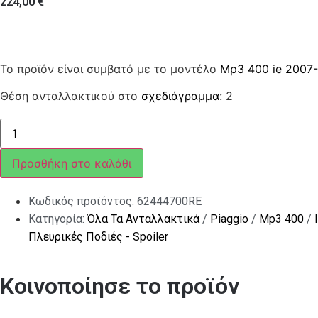
224,00
€
Το προϊόν είναι συμβατό με το μοντέλο
Mp3 400 ie 2007
Θέση ανταλλακτικού στο
σχεδιάγραμμα
: 2
ΠΛΕΥΡΟ
ΔΕ
MP3
ROSSO
Προσθήκη στο καλάθι
806/A
ποσότητα
Κωδικός προϊόντος:
62444700RE
Κατηγορία:
Όλα Τα Ανταλλακτικά
/
Piaggio
/
Mp3 400
/
Πλευρικές Ποδιές - Spoiler
Κοινοποίησε το προϊόν