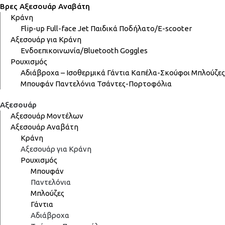
Βρες Αξεσουάρ Αναβάτη
Κράνη
Flip-up
Full-face
Jet
Παιδικά
Ποδήλατο/E-scooter
Αξεσουάρ για Κράνη
Ενδοεπικοινωνία/Bluetooth
Goggles
Ρουχισμός
Αδιάβροχα – Ισοθερμικά
Γάντια
Καπέλα-Σκούφοι
Μπλούζες
Μπουφάν
Παντελόνια
Τσάντες-Πορτοφόλια
Αξεσουάρ
Αξεσουάρ Μοντέλων
Αξεσουάρ Αναβάτη
Κράνη
Αξεσουάρ για Κράνη
Ρουχισμός
Μπουφάν
Παντελόνια
Μπλούζες
Γάντια
Αδιάβροχα