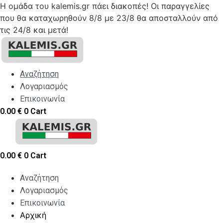
Η ομάδα του kalemis.gr πάει διακοπές! Οι παραγγελίες
που θα καταχωρηθούν 8/8 με 23/8 θα αποσταλλούν από
τις 24/8 και μετά!
Skip
to
content
Αναζήτηση
Λογαριασμός
Επικοινωνία
0.00
€
0
Cart
0.00
€
0
Cart
Αναζήτηση
Λογαριασμός
Επικοινωνία
Αρχική