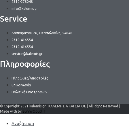
2310-278048
info@kalemis.gr
Service
Λασκαράτου 26, Θεσσαλονίκη, 54646
2310-416554
2310-416554
service@kalemis.gr
Πληροφορίες
Πληρωμές/Αποστολές
Επικοινωνία
Πολιτική Επιστροφών
© Copyright 2021 kalemis.gr | ΚΑΛΕΜΗΣ Α ΚΑΙ ΣΙΑ ΟΕ | All Right Reserved |
Made with by
BunnyCloud.IT
Αναζήτηση