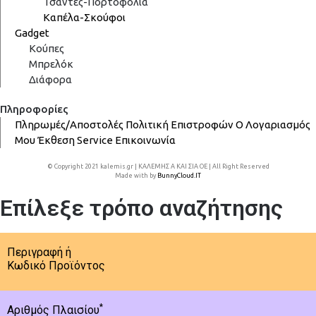
Τσάντες-Πορτοφόλια
Καπέλα-Σκούφοι
Gadget
Κούπες
Μπρελόκ
Διάφορα
Πληροφορίες
Πληρωμές/Αποστολές
Πολιτική Επιστροφών
Ο Λογαριασμός
Μου
Έκθεση
Service
Επικοινωνία
© Copyright 2021 kalemis.gr | ΚΑΛΕΜΗΣ Α ΚΑΙ ΣΙΑ ΟΕ | All Right Reserved
Made with
by
BunnyCloud.IT
Επίλεξε τρόπο αναζήτησης
Περιγραφή ή
Κωδικό Προϊόντος
*
Αριθμός Πλαισίου