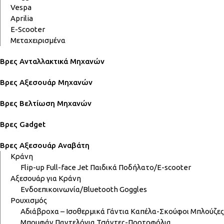
Vespa
Aprilia
E-Scooter
Μεταχειρισμένα
Βρες Ανταλλακτικά Μηχανών
Βρες Αξεσουάρ Μηχανών
Βρες Βελτίωση Μηχανών
Βρες Gadget
Βρες Αξεσουάρ Αναβάτη
Κράνη
Flip-up
Full-face
Jet
Παιδικά
Ποδήλατο/E-scooter
Αξεσουάρ για Κράνη
Ενδοεπικοινωνία/Bluetooth
Goggles
Ρουχισμός
Αδιάβροχα – Ισοθερμικά
Γάντια
Καπέλα-Σκούφοι
Μπλούζες
Μπουφάν
Παντελόνια
Τσάντες-Πορτοφόλια