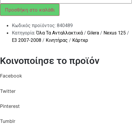
ΚΙΝ
LEADER
Προσθήκη στο καλάθι
ποσότητα
Κωδικός προϊόντος:
840489
Κατηγορία:
Όλα Τα Ανταλλακτικά
/
Gilera
/
Nexus 125
/
E3 2007-2008
/
Κινητήρας
/
Κάρτερ
Κοινοποίησε το προϊόν
Facebook
Twitter
Pinterest
Tumblr