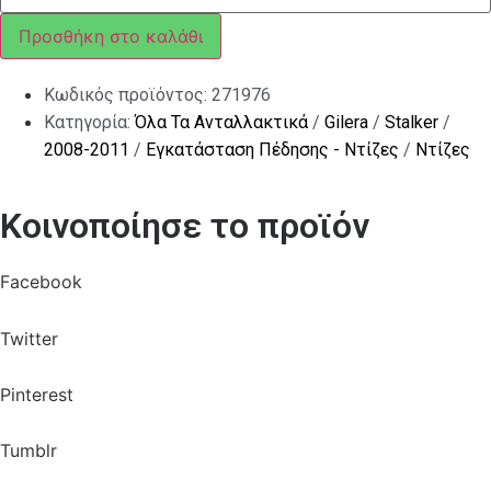
ΚΑΤΩ
HEXAGON
Προσθήκη στο καλάθι
ποσότητα
Κωδικός προϊόντος:
271976
Κατηγορία:
Όλα Τα Ανταλλακτικά
/
Gilera
/
Stalker
/
2008-2011
/
Εγκατάσταση Πέδησης - Ντίζες
/
Ντίζες
Κοινοποίησε το προϊόν
Facebook
Twitter
Pinterest
Tumblr