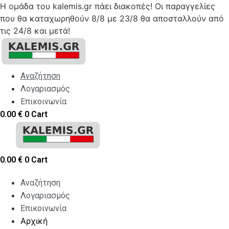
Η ομάδα του kalemis.gr πάει διακοπές! Οι παραγγελίες
που θα καταχωρηθούν 8/8 με 23/8 θα αποσταλλούν από
τις 24/8 και μετά!
Skip
to
content
Αναζήτηση
Λογαριασμός
Επικοινωνία
0.00
€
0
Cart
0.00
€
0
Cart
Αναζήτηση
Λογαριασμός
Επικοινωνία
Αρχική