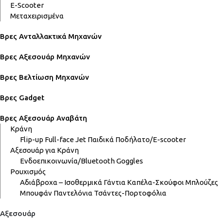
E-Scooter
Μεταχειρισμένα
Βρες Ανταλλακτικά Μηχανών
Βρες Αξεσουάρ Μηχανών
Βρες Βελτίωση Μηχανών
Βρες Gadget
Βρες Αξεσουάρ Αναβάτη
Κράνη
Flip-up
Full-face
Jet
Παιδικά
Ποδήλατο/E-scooter
Αξεσουάρ για Κράνη
Ενδοεπικοινωνία/Bluetooth
Goggles
Ρουχισμός
Αδιάβροχα – Ισοθερμικά
Γάντια
Καπέλα-Σκούφοι
Μπλούζες
Μπουφάν
Παντελόνια
Τσάντες-Πορτοφόλια
Αξεσουάρ