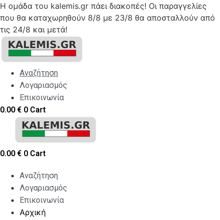
Η ομάδα του kalemis.gr πάει διακοπές! Οι παραγγελίες
που θα καταχωρηθούν 8/8 με 23/8 θα αποσταλλούν από
τις 24/8 και μετά!
Skip
to
content
Αναζήτηση
Λογαριασμός
Επικοινωνία
0.00
€
0
Cart
0.00
€
0
Cart
Αναζήτηση
Λογαριασμός
Επικοινωνία
Αρχική