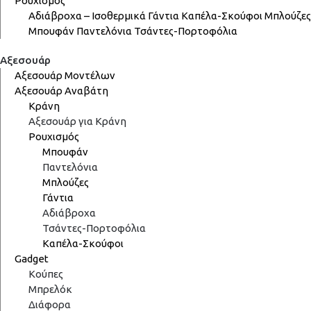
Ρουχισμός
Αδιάβροχα – Ισοθερμικά
Γάντια
Καπέλα-Σκούφοι
Μπλούζες
Μπουφάν
Παντελόνια
Τσάντες-Πορτοφόλια
Αξεσουάρ
Αξεσουάρ Μοντέλων
Αξεσουάρ Αναβάτη
Κράνη
Αξεσουάρ για Κράνη
Ρουχισμός
Μπουφάν
Παντελόνια
Μπλούζες
Γάντια
Αδιάβροχα
Τσάντες-Πορτοφόλια
Καπέλα-Σκούφοι
Gadget
Κούπες
Μπρελόκ
Διάφορα