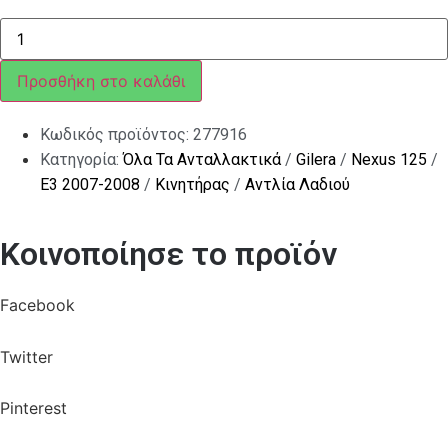
ΟΔΗΓΟΣ
ΚΑΠΑΚΙΟΥ
SC
50<>500
Προσθήκη στο καλάθι
4T
7,5
x
Κωδικός προϊόντος:
277916
12
ποσότητα
Κατηγορία:
Όλα Τα Ανταλλακτικά
/
Gilera
/
Nexus 125
/
E3 2007-2008
/
Κινητήρας
/
Αντλία Λαδιού
Κοινοποίησε το προϊόν
Facebook
Twitter
Pinterest