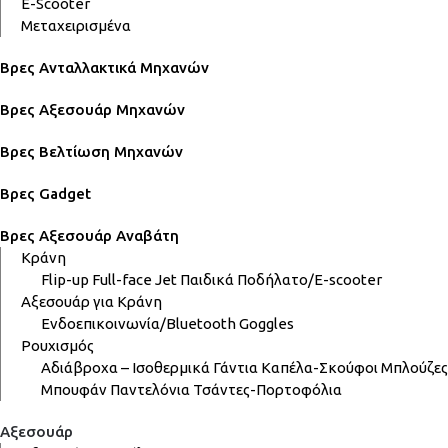
E-Scooter
Μεταχειρισμένα
Βρες Ανταλλακτικά Μηχανών
Βρες Αξεσουάρ Μηχανών
Βρες Βελτίωση Μηχανών
Βρες Gadget
Βρες Αξεσουάρ Αναβάτη
Κράνη
Flip-up
Full-face
Jet
Παιδικά
Ποδήλατο/E-scooter
Αξεσουάρ για Κράνη
Ενδοεπικοινωνία/Bluetooth
Goggles
Ρουχισμός
Αδιάβροχα – Ισοθερμικά
Γάντια
Καπέλα-Σκούφοι
Μπλούζες
Μπουφάν
Παντελόνια
Τσάντες-Πορτοφόλια
Αξεσουάρ