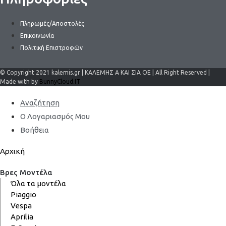
Πληρωμές/Αποστολές
Επικοινωνία
Πολιτική Επιστροφών
© Copyright 2021 kalemis.gr | ΚΑΛΕΜΗΣ Α ΚΑΙ ΣΙΑ ΟΕ | All Right Reserved |
Made with by
BunnyCloud.IT
Αναζήτηση
Ο Λογαριασμός Μου
Βοήθεια
Αρχική
Βρες Μοντέλα
Όλα τα μοντέλα
Piaggio
Vespa
Aprilia