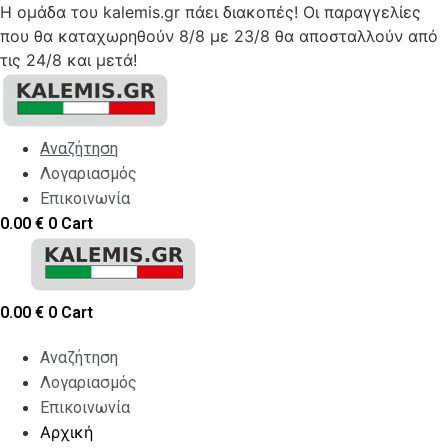
Η ομάδα του kalemis.gr πάει διακοπές! Οι παραγγελίες
που θα καταχωρηθούν 8/8 με 23/8 θα αποσταλλούν από
τις 24/8 και μετά!
Skip
to
content
Αναζήτηση
Λογαριασμός
Επικοινωνία
0.00
€
0
Cart
0.00
€
0
Cart
Αναζήτηση
Λογαριασμός
Επικοινωνία
Αρχική