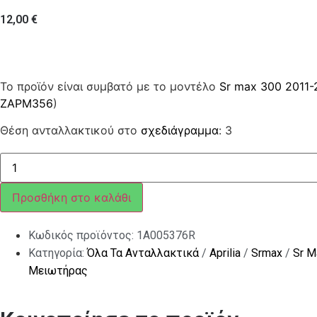
12,00
€
Το προϊόν είναι συμβατό με το μοντέλο
Sr max 300 2011-
ZAPM356
)
Θέση ανταλλακτικού στο
σχεδιάγραμμα
: 3
Ρουλεμάν
ακτινικό
30x55x13
ποσότητα
Προσθήκη στο καλάθι
Κωδικός προϊόντος:
1A005376R
Κατηγορία:
Όλα Τα Ανταλλακτικά
/
Aprilia
/
Srmax
/
Sr M
Μειωτήρας