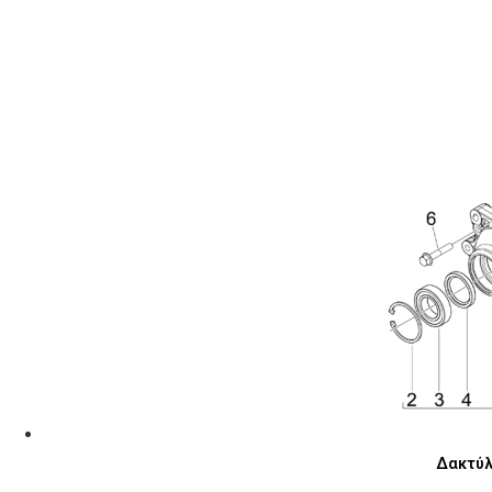
Δακτύλι