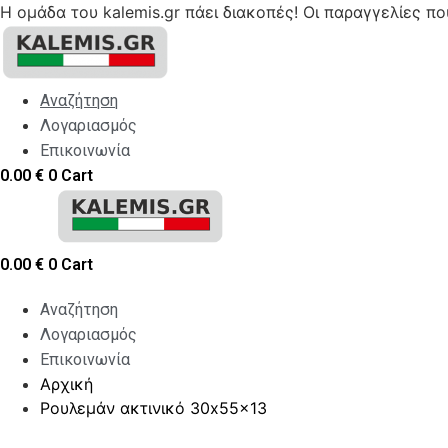
Η ομάδα του kalemis.gr πάει διακοπές! Οι παραγγελίες π
Skip
to
content
Αναζήτηση
Λογαριασμός
Επικοινωνία
0.00
€
0
Cart
0.00
€
0
Cart
Αναζήτηση
Λογαριασμός
Επικοινωνία
Αρχική
Ρουλεμάν ακτινικό 30x55x13