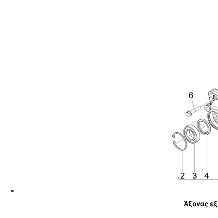
Άξονας εξ