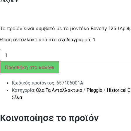
253,00
€
Το προϊόν είναι συμβατό με το μοντέλο
Beverly 125
(Αριθ
Θέση ανταλλακτικού στο
σχεδιάγραμμα
: 1
ΣΕΛΑ
BEVERLY
200-
250-
Προσθήκη στο καλάθι
MIC-
TOUR-
500
Κωδικός προϊόντος:
657106001A
ΜΑΥΡΗ
ποσότητα
Κατηγορία:
Όλα Τα Ανταλλακτικά
/
Piaggio
/
Historical 
Σέλα
Κοινοποίησε το προϊόν