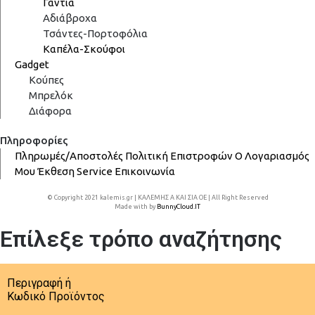
Γάντια
Αδιάβροχα
Τσάντες-Πορτοφόλια
Καπέλα-Σκούφοι
Gadget
Κούπες
Μπρελόκ
Διάφορα
Πληροφορίες
Πληρωμές/Αποστολές
Πολιτική Επιστροφών
Ο Λογαριασμός
Μου
Έκθεση
Service
Επικοινωνία
© Copyright 2021 kalemis.gr | ΚΑΛΕΜΗΣ Α ΚΑΙ ΣΙΑ ΟΕ | All Right Reserved
Made with
by
BunnyCloud.IT
Επίλεξε τρόπο αναζήτησης
Περιγραφή ή
Κωδικό Προϊόντος