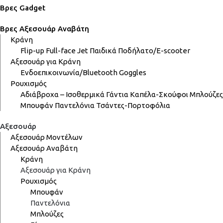
Βρες Gadget
Βρες Αξεσουάρ Αναβάτη
Κράνη
Flip-up
Full-face
Jet
Παιδικά
Ποδήλατο/E-scooter
Αξεσουάρ για Κράνη
Ενδοεπικοινωνία/Bluetooth
Goggles
Ρουχισμός
Αδιάβροχα – Ισοθερμικά
Γάντια
Καπέλα-Σκούφοι
Μπλούζες
Μπουφάν
Παντελόνια
Τσάντες-Πορτοφόλια
Αξεσουάρ
Αξεσουάρ Μοντέλων
Αξεσουάρ Αναβάτη
Κράνη
Αξεσουάρ για Κράνη
Ρουχισμός
Μπουφάν
Παντελόνια
Μπλούζες