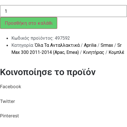
Σετ
φλάντζες,
τσιμούχες
λαδιού
Προσθήκη στο καλάθι
ποσότητα
Κωδικός προϊόντος:
497592
Κατηγορία:
Όλα Τα Ανταλλακτικά
/
Aprilia
/
Srmax
/
Sr
Max 300 2011-2014 (Apac, Emea)
/
Κινητήρας
/
Κομπλέ
Κοινοποίησε το προϊόν
Facebook
Twitter
Pinterest