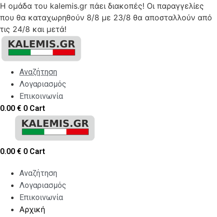
Η ομάδα του kalemis.gr πάει διακοπές! Οι παραγγελίες
που θα καταχωρηθούν 8/8 με 23/8 θα αποσταλλούν από
τις 24/8 και μετά!
Skip
to
content
Αναζήτηση
Λογαριασμός
Επικοινωνία
0.00
€
0
Cart
0.00
€
0
Cart
Αναζήτηση
Λογαριασμός
Επικοινωνία
Αρχική