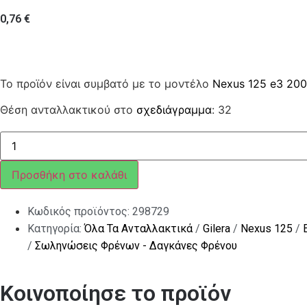
0,76
€
Το προϊόν είναι συμβατό με το μοντέλο
Nexus 125 e3 20
Θέση ανταλλακτικού στο
σχεδιάγραμμα
: 32
ΚΟΛΙΕΣ
ΣΥΓΚΡΑΤΗΣΗΣ
NSP-
VNX<>VSX
Προσθήκη στο καλάθι
ποσότητα
Κωδικός προϊόντος:
298729
Κατηγορία:
Όλα Τα Ανταλλακτικά
/
Gilera
/
Nexus 125
/
/
Σωληνώσεις Φρένων - Δαγκάνες Φρένου
Κοινοποίησε το προϊόν