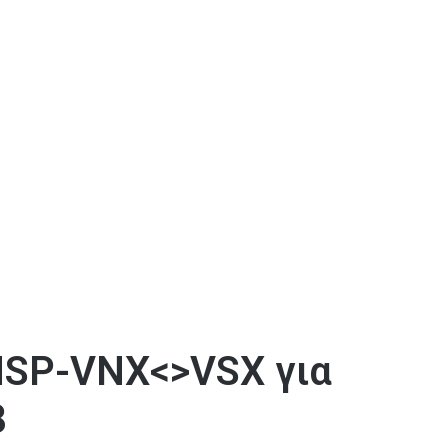
SP-VNX<>VSX για
8