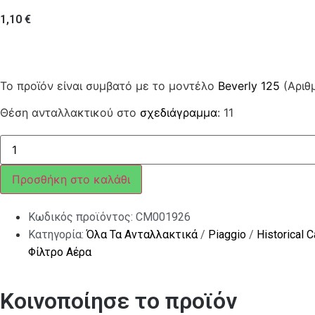
1,10
€
Το προϊόν είναι συμβατό με το μοντέλο
Beverly 125
(Αριθ
Θέση ανταλλακτικού στο
σχεδιάγραμμα
: 11
ΚΟΛΑΡΟ
ΦΥΣΟΥΝΑΣ
CARNABY
ποσότητα
Προσθήκη στο καλάθι
Κωδικός προϊόντος:
CM001926
Κατηγορία:
Όλα Τα Ανταλλακτικά
/
Piaggio
/
Historical 
Φίλτρο Αέρα
Κοινοποίησε το προϊόν