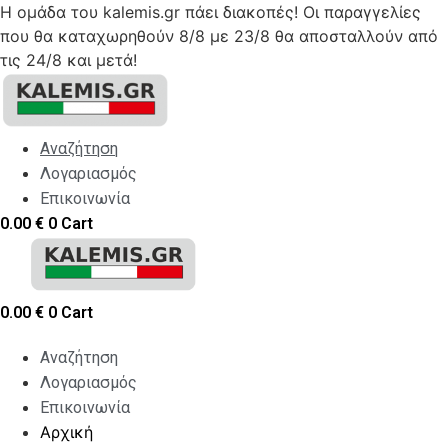
Η ομάδα του kalemis.gr πάει διακοπές! Οι παραγγελίες
που θα καταχωρηθούν 8/8 με 23/8 θα αποσταλλούν από
τις 24/8 και μετά!
Skip
to
content
Αναζήτηση
Λογαριασμός
Επικοινωνία
0.00
€
0
Cart
0.00
€
0
Cart
Αναζήτηση
Λογαριασμός
Επικοινωνία
Αρχική