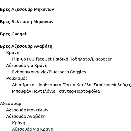
Βρες Αξεσουάρ Μηχανών
Βρες Βελτίωση Μηχανών
Βρες Gadget
Βρες Αξεσουάρ Αναβάτη
Κράνη
Flip-up
Full-face
Jet
Παιδικά
Ποδήλατο/E-scooter
Αξεσουάρ για Κράνη
Ενδοεπικοινωνία/Bluetooth
Goggles
Ρουχισμός
Αδιάβροχα – Ισοθερμικά
Γάντια
Καπέλα-Σκούφοι
Μπλούζες
Μπουφάν
Παντελόνια
Τσάντες-Πορτοφόλια
Αξεσουάρ
Αξεσουάρ Μοντέλων
Αξεσουάρ Αναβάτη
Κράνη
Αξεσουάρ για Κράνη