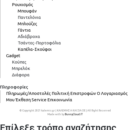
Ρουχισμός
Μπουφάν
Παντελόνια
Μπλούζες
Γάντια
Αδιάβροχα
Τσάντες-Πορτοφόλια
Καπέλα-Σκούφοι
Gadget
Κούπες
Μπρελόκ
Διάφορα
Πληροφορίες
Πληρωμές/Αποστολές
Πολιτική Επιστροφών
Ο Λογαριασμός
Μου
Έκθεση
Service
Επικοινωνία
© Copyright 2021 kalemis.gr | ΚΑΛΕΜΗΣ Α ΚΑΙ ΣΙΑ ΟΕ | All Right Reserved
Made with
by
BunnyCloud.IT
Επίλεξε τρόπο αναζήτησης