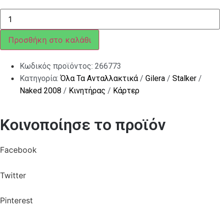
ΣΥΝΕΜΠΛΟΚ
ΜΠΡ
SCOOTER
24X10-
Προσθήκη στο καλάθι
33-
ET4
ΠΜ
Κωδικός προϊόντος:
266773
ποσότητα
Κατηγορία:
Όλα Τα Ανταλλακτικά
/
Gilera
/
Stalker
/
Naked 2008
/
Κινητήρας
/
Κάρτερ
Κοινοποίησε το προϊόν
Facebook
Twitter
Pinterest