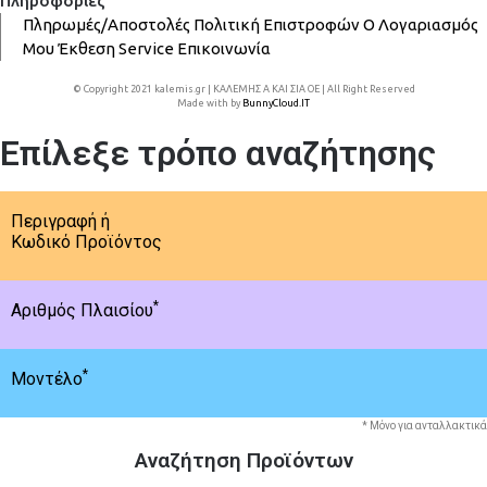
Πληροφορίες
Πληρωμές/Αποστολές
Πολιτική Επιστροφών
Ο Λογαριασμός
Μου
Έκθεση
Service
Επικοινωνία
© Copyright 2021 kalemis.gr | ΚΑΛΕΜΗΣ Α ΚΑΙ ΣΙΑ ΟΕ | All Right Reserved
Made with
by
BunnyCloud.IT
Επίλεξε τρόπο αναζήτησης
Περιγραφή ή
Κωδικό Προϊόντος
*
Αριθμός Πλαισίου
*
Μοντέλο
* Μόνο για ανταλλακτικά
Αναζήτηση Προϊόντων