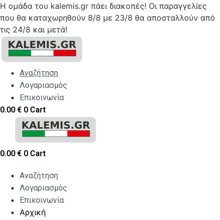
Η ομάδα του kalemis.gr πάει διακοπές! Οι παραγγελίες
που θα καταχωρηθούν 8/8 με 23/8 θα αποσταλλούν από
τις 24/8 και μετά!
Skip
to
content
Αναζήτηση
Λογαριασμός
Επικοινωνία
0.00
€
0
Cart
0.00
€
0
Cart
Αναζήτηση
Λογαριασμός
Επικοινωνία
Αρχική