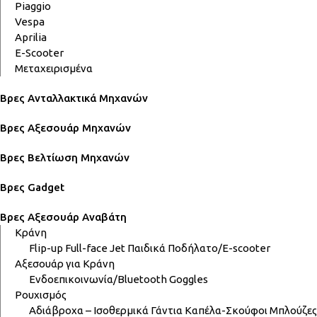
Piaggio
Vespa
Aprilia
E-Scooter
Μεταχειρισμένα
Βρες Ανταλλακτικά Μηχανών
Βρες Αξεσουάρ Μηχανών
Βρες Βελτίωση Μηχανών
Βρες Gadget
Βρες Αξεσουάρ Αναβάτη
Κράνη
Flip-up
Full-face
Jet
Παιδικά
Ποδήλατο/E-scooter
Αξεσουάρ για Κράνη
Ενδοεπικοινωνία/Bluetooth
Goggles
Ρουχισμός
Αδιάβροχα – Ισοθερμικά
Γάντια
Καπέλα-Σκούφοι
Μπλούζες