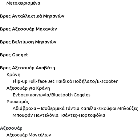
Μεταχειρισμένα
Βρες Ανταλλακτικά Μηχανών
Βρες Αξεσουάρ Μηχανών
Βρες Βελτίωση Μηχανών
Βρες Gadget
Βρες Αξεσουάρ Αναβάτη
Κράνη
Flip-up
Full-face
Jet
Παιδικά
Ποδήλατο/E-scooter
Αξεσουάρ για Κράνη
Ενδοεπικοινωνία/Bluetooth
Goggles
Ρουχισμός
Αδιάβροχα – Ισοθερμικά
Γάντια
Καπέλα-Σκούφοι
Μπλούζες
Μπουφάν
Παντελόνια
Τσάντες-Πορτοφόλια
Αξεσουάρ
Αξεσουάρ Μοντέλων