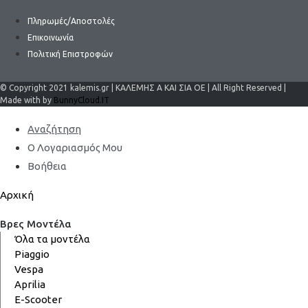
Πληρωμές/Αποστολές
Επικοινωνία
Πολιτική Επιστροφών
© Copyright 2021 kalemis.gr | ΚΑΛΕΜΗΣ Α ΚΑΙ ΣΙΑ ΟΕ | All Right Reserved |
Made with by
BunnyCloud.IT
Αναζήτηση
Ο Λογαριασμός Μου
Βοήθεια
Αρχική
Βρες Μοντέλα
Όλα τα μοντέλα
Piaggio
Vespa
Aprilia
E-Scooter