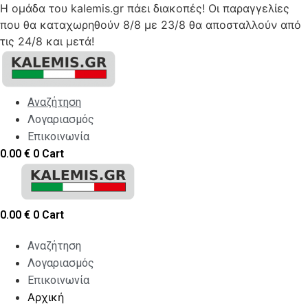
Η ομάδα του kalemis.gr πάει διακοπές! Οι παραγγελίες
που θα καταχωρηθούν 8/8 με 23/8 θα αποσταλλούν από
τις 24/8 και μετά!
Skip
to
content
Αναζήτηση
Λογαριασμός
Επικοινωνία
0.00
€
0
Cart
0.00
€
0
Cart
Αναζήτηση
Λογαριασμός
Επικοινωνία
Αρχική