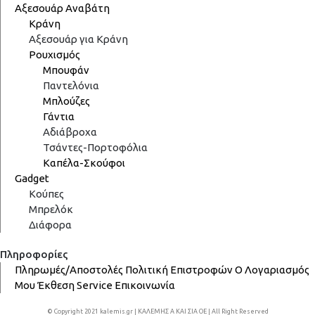
Αξεσουάρ Αναβάτη
Κράνη
Αξεσουάρ για Κράνη
Ρουχισμός
Μπουφάν
Παντελόνια
Μπλούζες
Γάντια
Αδιάβροχα
Τσάντες-Πορτοφόλια
Καπέλα-Σκούφοι
Gadget
Κούπες
Μπρελόκ
Διάφορα
Πληροφορίες
Πληρωμές/Αποστολές
Πολιτική Επιστροφών
Ο Λογαριασμός
Μου
Έκθεση
Service
Επικοινωνία
© Copyright 2021 kalemis.gr | ΚΑΛΕΜΗΣ Α ΚΑΙ ΣΙΑ ΟΕ | All Right Reserved