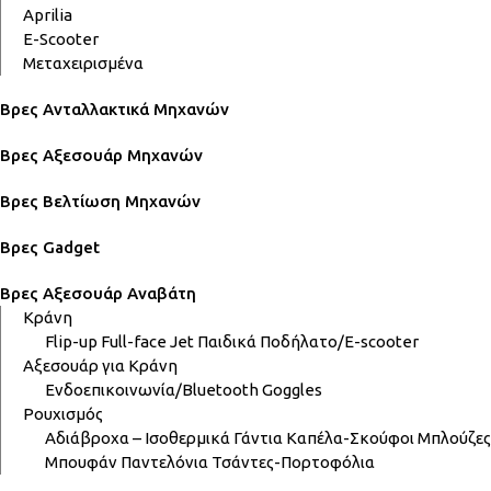
Aprilia
E-Scooter
Μεταχειρισμένα
Βρες Ανταλλακτικά Μηχανών
Βρες Αξεσουάρ Μηχανών
Βρες Βελτίωση Μηχανών
Βρες Gadget
Βρες Αξεσουάρ Αναβάτη
Κράνη
Flip-up
Full-face
Jet
Παιδικά
Ποδήλατο/E-scooter
Αξεσουάρ για Κράνη
Ενδοεπικοινωνία/Bluetooth
Goggles
Ρουχισμός
Αδιάβροχα – Ισοθερμικά
Γάντια
Καπέλα-Σκούφοι
Μπλούζες
Μπουφάν
Παντελόνια
Τσάντες-Πορτοφόλια