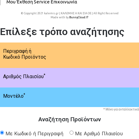
Μου
Έκθεση
Service
Επικοινωνία
© Copyright 2021 kalemis.gr | ΚΑΛΕΜΗΣ Α ΚΑΙ ΣΙΑ ΟΕ | All Right Reserved
Made with
by
BunnyCloud.IT
Επίλεξε τρόπο αναζήτησης
Περιγραφή ή
Κωδικό Προϊόντος
*
Αριθμός Πλαισίου
*
Μοντέλο
* Μόνο για ανταλλακτικά
Αναζήτηση Προϊόντων
Με Κωδικό ή Περιγραφή
Με Αριθμό Πλαισίου