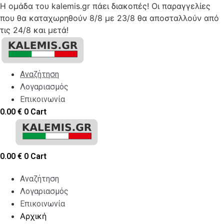
Η ομάδα του kalemis.gr πάει διακοπές! Οι παραγγελίες
που θα καταχωρηθούν 8/8 με 23/8 θα αποσταλλούν από
τις 24/8 και μετά!
Skip
to
content
Αναζήτηση
Λογαριασμός
Επικοινωνία
0.00
€
0
Cart
0.00
€
0
Cart
Αναζήτηση
Λογαριασμός
Επικοινωνία
Αρχική