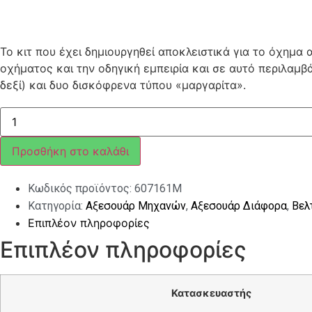
Το κιτ που έχει δημιουργηθεί αποκλειστικά για το όχημα
οχήματος και την οδηγική εμπειρία και σε αυτό περιλαμβ
δεξί) και δυο δισκόφρενα τύπου «μαργαρίτα».
SPORT
KIΤ
MP3
300
Προσθήκη στο καλάθι
HPE
ποσότητα
Κωδικός προϊόντος:
607161M
Κατηγορία:
Αξεσουάρ Μηχανών
,
Αξεσουάρ Διάφορα
,
Βελ
Επιπλέον πληροφορίες
Επιπλέον πληροφορίες
Κατασκευαστής