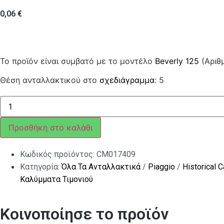
0,06
€
Το προϊόν είναι συμβατό με το μοντέλο
Beverly 125
(Αριθ
Θέση ανταλλακτικού στο
σχεδιάγραμμα
: 5
ΑΣΦΑΛΕΙΑ
16X11x10
O=3
B125/200
Προσθήκη στο καλάθι
M.02,
RUN
ποσότητα
Κωδικός προϊόντος:
CM017409
Κατηγορία:
Όλα Τα Ανταλλακτικά
/
Piaggio
/
Historical 
Καλύμματα Τιμονιού
Κοινοποίησε το προϊόν