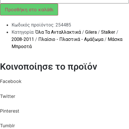
(6Χ100
MM)
Προσθήκη στο καλάθι
ποσότητα
Κωδικός προϊόντος:
254485
Κατηγορία:
Όλα Τα Ανταλλακτικά
/
Gilera
/
Stalker
/
2008-2011
/
Πλαίσιο - Πλαστικά - Αμάξωμα
/
Μάσκα
Μπροστά
Κοινοποίησε το προϊόν
Facebook
Twitter
Pinterest
Tumblr