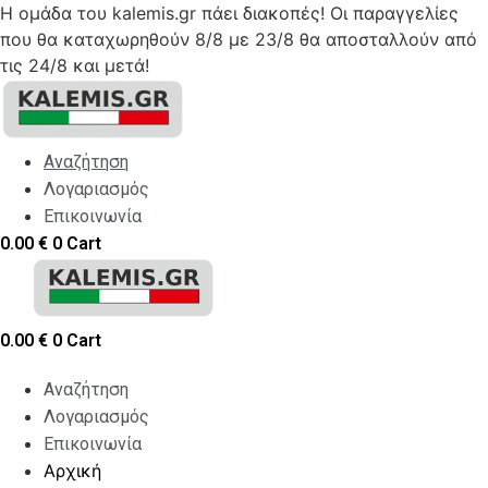
Η ομάδα του kalemis.gr πάει διακοπές! Οι παραγγελίες
που θα καταχωρηθούν 8/8 με 23/8 θα αποσταλλούν από
τις 24/8 και μετά!
Skip
to
content
Αναζήτηση
Λογαριασμός
Επικοινωνία
0.00
€
0
Cart
0.00
€
0
Cart
Αναζήτηση
Λογαριασμός
Επικοινωνία
Αρχική