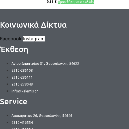
0,11
€
Προσθήκη στο καλάθι
Κοινωνικά Δίκτυα
Facebook
Instagram
Έκθεση
Αγίου Δημητρίου 81, Θεσσαλονίκη, 54633
2310-285108
2310-285111
2310-278048
info@kalemis.gr
Service
Λασκαράτου 26, Θεσσαλονίκη, 54646
2310-416554