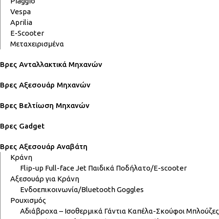
Piaggio
Vespa
Aprilia
E-Scooter
Μεταχειρισμένα
Βρες Ανταλλακτικά Μηχανών
Βρες Αξεσουάρ Μηχανών
Βρες Βελτίωση Μηχανών
Βρες Gadget
Βρες Αξεσουάρ Αναβάτη
Κράνη
Flip-up
Full-face
Jet
Παιδικά
Ποδήλατο/E-scooter
Αξεσουάρ για Κράνη
Ενδοεπικοινωνία/Bluetooth
Goggles
Ρουχισμός
Αδιάβροχα – Ισοθερμικά
Γάντια
Καπέλα-Σκούφοι
Μπλούζες