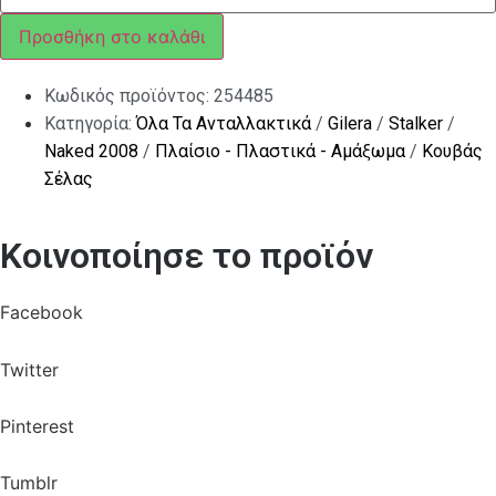
(6Χ100
MM)
Προσθήκη στο καλάθι
ποσότητα
Κωδικός προϊόντος:
254485
Κατηγορία:
Όλα Τα Ανταλλακτικά
/
Gilera
/
Stalker
/
Naked 2008
/
Πλαίσιο - Πλαστικά - Αμάξωμα
/
Κουβάς
Σέλας
Κοινοποίησε το προϊόν
Facebook
Twitter
Pinterest
Tumblr