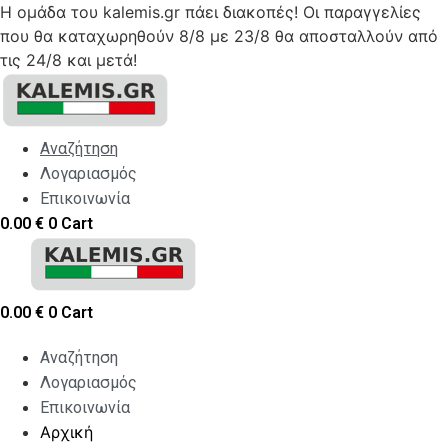
Η ομάδα του kalemis.gr πάει διακοπές! Οι παραγγελίες
που θα καταχωρηθούν 8/8 με 23/8 θα αποσταλλούν από
τις 24/8 και μετά!
Skip
to
content
Αναζήτηση
Λογαριασμός
Επικοινωνία
0.00
€
0
Cart
0.00
€
0
Cart
Αναζήτηση
Λογαριασμός
Επικοινωνία
Αρχική