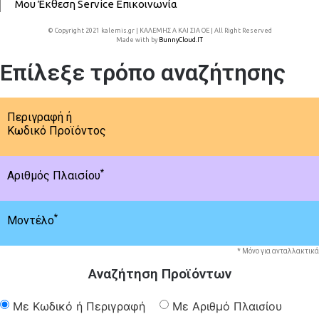
Μου
Έκθεση
Service
Επικοινωνία
© Copyright 2021 kalemis.gr | ΚΑΛΕΜΗΣ Α ΚΑΙ ΣΙΑ ΟΕ | All Right Reserved
Made with
by
BunnyCloud.IT
Επίλεξε τρόπο αναζήτησης
Περιγραφή ή
Κωδικό Προϊόντος
*
Αριθμός Πλαισίου
*
Μοντέλο
* Μόνο για ανταλλακτικά
Αναζήτηση Προϊόντων
Με Κωδικό ή Περιγραφή
Με Αριθμό Πλαισίου