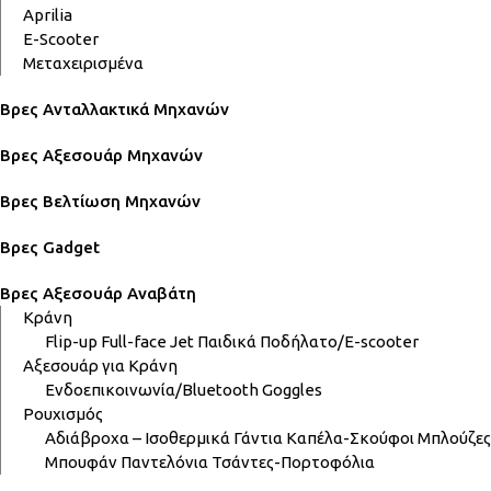
Aprilia
E-Scooter
Μεταχειρισμένα
Βρες Ανταλλακτικά Μηχανών
Βρες Αξεσουάρ Μηχανών
Βρες Βελτίωση Μηχανών
Βρες Gadget
Βρες Αξεσουάρ Αναβάτη
Κράνη
Flip-up
Full-face
Jet
Παιδικά
Ποδήλατο/E-scooter
Αξεσουάρ για Κράνη
Ενδοεπικοινωνία/Bluetooth
Goggles
Ρουχισμός
Αδιάβροχα – Ισοθερμικά
Γάντια
Καπέλα-Σκούφοι
Μπλούζες
Μπουφάν
Παντελόνια
Τσάντες-Πορτοφόλια