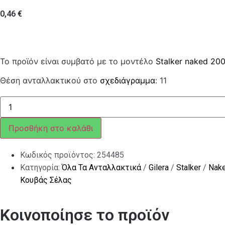
0,46
€
Το προϊόν είναι συμβατό με το μοντέλο
Stalker naked 20
Θέση ανταλλακτικού στο
σχεδιάγραμμα
: 11
ΑΣΦΑΛΕΙΑ
ΜΕΓΑΛΗ
(6Χ100
MM)
Προσθήκη στο καλάθι
ποσότητα
Κωδικός προϊόντος:
254485
Κατηγορία:
Όλα Τα Ανταλλακτικά
/
Gilera
/
Stalker
/
Nak
Κουβάς Σέλας
Κοινοποίησε το προϊόν