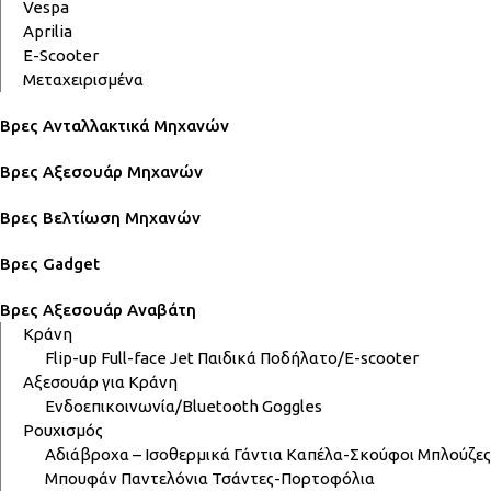
Vespa
Aprilia
E-Scooter
Μεταχειρισμένα
Βρες Ανταλλακτικά Μηχανών
Βρες Αξεσουάρ Μηχανών
Βρες Βελτίωση Μηχανών
Βρες Gadget
Βρες Αξεσουάρ Αναβάτη
Κράνη
Flip-up
Full-face
Jet
Παιδικά
Ποδήλατο/E-scooter
Αξεσουάρ για Κράνη
Ενδοεπικοινωνία/Bluetooth
Goggles
Ρουχισμός
Αδιάβροχα – Ισοθερμικά
Γάντια
Καπέλα-Σκούφοι
Μπλούζες
Μπουφάν
Παντελόνια
Τσάντες-Πορτοφόλια