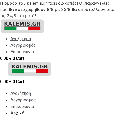
Η ομάδα του kalemis.gr πάει διακοπές! Οι παραγγελίες
που θα καταχωρηθούν 8/8 με 23/8 θα αποσταλλούν από
τις 24/8 και μετά!
Skip
to
content
Αναζήτηση
Λογαριασμός
Επικοινωνία
0.00
€
0
Cart
0.00
€
0
Cart
Αναζήτηση
Λογαριασμός
Επικοινωνία
Αρχική