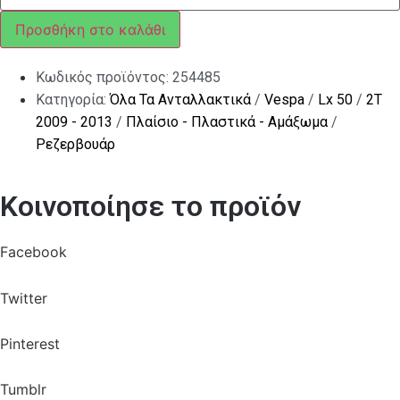
(6Χ100
MM)
Προσθήκη στο καλάθι
ποσότητα
Κωδικός προϊόντος:
254485
Κατηγορία:
Όλα Τα Ανταλλακτικά
/
Vespa
/
Lx 50
/
2T
2009 - 2013
/
Πλαίσιο - Πλαστικά - Αμάξωμα
/
Ρεζερβουάρ
Κοινοποίησε το προϊόν
Facebook
Twitter
Pinterest
Tumblr