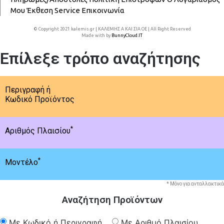
Μου
Έκθεση
Service
Επικοινωνία
© Copyright 2021 kalemis.gr | ΚΑΛΕΜΗΣ Α ΚΑΙ ΣΙΑ ΟΕ | All Right Reserved
Made with
by
BunnyCloud.IT
Επίλεξε τρόπο αναζήτησης
Περιγραφή ή
Κωδικό Προϊόντος
*
Αριθμός Πλαισίου
*
Μοντέλο
* Μόνο για ανταλλακτικά
Αναζήτηση Προϊόντων
Με Κωδικό ή Περιγραφή
Με Αριθμό Πλαισίου