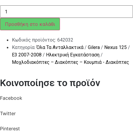
ΒΑΛΒΙΔΑ
ΜΑΝ
ΣΤΟΠ-
ΜΙΖΑ
Προσθήκη στο καλάθι
SCOOTER
(ΦΙΣ)
ποσότητα
Κωδικός προϊόντος:
642032
Κατηγορία:
Όλα Τα Ανταλλακτικά
/
Gilera
/
Nexus 125
/
E3 2007-2008
/
Ηλεκτρική Εγκατάσταση
/
Μοχλοδιακόπτες – Διακόπτες – Κουμπιά - Διακόπτες
Κοινοποίησε το προϊόν
Facebook
Twitter
Pinterest