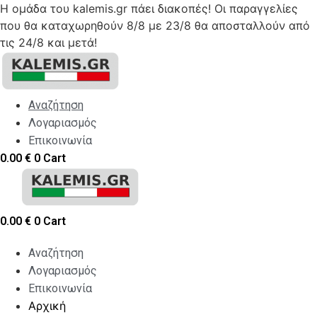
Η ομάδα του kalemis.gr πάει διακοπές! Οι παραγγελίες
που θα καταχωρηθούν 8/8 με 23/8 θα αποσταλλούν από
τις 24/8 και μετά!
Skip
to
content
Αναζήτηση
Λογαριασμός
Επικοινωνία
0.00
€
0
Cart
0.00
€
0
Cart
Αναζήτηση
Λογαριασμός
Επικοινωνία
Αρχική