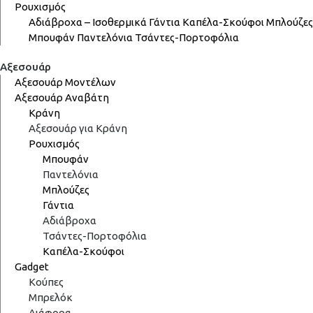
Ρουχισμός
Αδιάβροχα – Ισοθερμικά
Γάντια
Καπέλα-Σκούφοι
Μπλούζες
Μπουφάν
Παντελόνια
Τσάντες-Πορτοφόλια
Αξεσουάρ
Αξεσουάρ Μοντέλων
Αξεσουάρ Αναβάτη
Κράνη
Αξεσουάρ για Κράνη
Ρουχισμός
Μπουφάν
Παντελόνια
Μπλούζες
Γάντια
Αδιάβροχα
Τσάντες-Πορτοφόλια
Καπέλα-Σκούφοι
Gadget
Κούπες
Μπρελόκ
Διάφορα