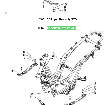
ΡΟΔΕΛΛΑ για Beverly 125
0,04
€
Προσθήκη στο καλάθι