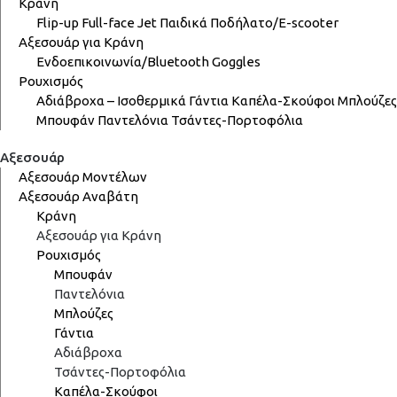
Κράνη
Flip-up
Full-face
Jet
Παιδικά
Ποδήλατο/E-scooter
Αξεσουάρ για Κράνη
Ενδοεπικοινωνία/Bluetooth
Goggles
Ρουχισμός
Αδιάβροχα – Ισοθερμικά
Γάντια
Καπέλα-Σκούφοι
Μπλούζες
Μπουφάν
Παντελόνια
Τσάντες-Πορτοφόλια
Αξεσουάρ
Αξεσουάρ Μοντέλων
Αξεσουάρ Αναβάτη
Κράνη
Αξεσουάρ για Κράνη
Ρουχισμός
Μπουφάν
Παντελόνια
Μπλούζες
Γάντια
Αδιάβροχα
Τσάντες-Πορτοφόλια
Καπέλα-Σκούφοι