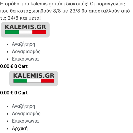
Η ομάδα του kalemis.gr πάει διακοπές! Οι παραγγελίες
που θα καταχωρηθούν 8/8 με 23/8 θα αποσταλλούν από
τις 24/8 και μετά!
Skip
to
content
Αναζήτηση
Λογαριασμός
Επικοινωνία
0.00
€
0
Cart
0.00
€
0
Cart
Αναζήτηση
Λογαριασμός
Επικοινωνία
Αρχική