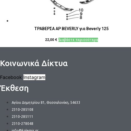
ΤΡΑΒΕΡΣΑ ΑΡ BEVERLY για Beverly 125
22,00
€
Διαβάστε περισσότερα
Κοινωνικά Δίκτυα
Facebook
Instagram
Έκθεση
Αγίου Δημητρίου 81, Θεσσαλονίκη, 54633
2310-285108
2310-285111
2310-278048
info@kalemis.gr