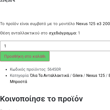
334,00
€
Το προϊόν είναι συμβατό με το μοντέλο
Nexus 125 e3 20
Θέση ανταλλακτικού στο
σχεδιάγραμμα
: 1
ΤΡΟΧΟΣ
ΜΠΡΟΣ
GILERA
NEXUS
Προσθήκη στο καλάθι
300
E3
ποσότητα
Κωδικός προϊόντος:
56450R
Κατηγορία:
Όλα Τα Ανταλλακτικά
/
Gilera
/
Nexus 125
/
Μπροστά
Κοινοποίησε το προϊόν