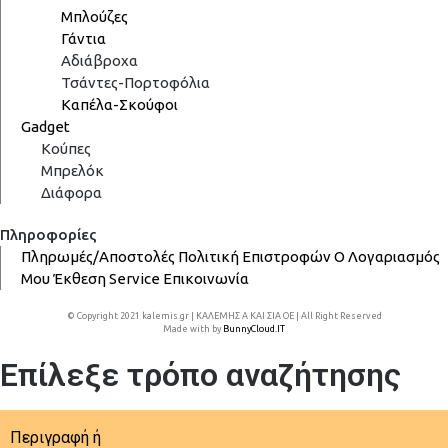
Μπλούζες
Γάντια
Αδιάβροχα
Τσάντες-Πορτοφόλια
Καπέλα-Σκούφοι
Gadget
Κούπες
Μπρελόκ
Διάφορα
Πληροφορίες
Πληρωμές/Αποστολές
Πολιτική Επιστροφών
Ο Λογαριασμός
Μου
Έκθεση
Service
Επικοινωνία
© Copyright 2021 kalemis.gr | ΚΑΛΕΜΗΣ Α ΚΑΙ ΣΙΑ ΟΕ | All Right Reserved
Made with
by
BunnyCloud.IT
Επίλεξε τρόπο αναζήτησης
Περιγραφή ή