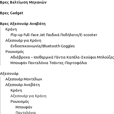
Βρες Βελτίωση Μηχανών
Βρες Gadget
Βρες Αξεσουάρ Αναβάτη
Κράνη
Flip-up
Full-face
Jet
Παιδικά
Ποδήλατο/E-scooter
Αξεσουάρ για Κράνη
Ενδοεπικοινωνία/Bluetooth
Goggles
Ρουχισμός
Αδιάβροχα – Ισοθερμικά
Γάντια
Καπέλα-Σκούφοι
Μπλούζες
Μπουφάν
Παντελόνια
Τσάντες-Πορτοφόλια
Αξεσουάρ
Αξεσουάρ Μοντέλων
Αξεσουάρ Αναβάτη
Κράνη
Αξεσουάρ για Κράνη
Ρουχισμός
Μπουφάν
Παντελόνια