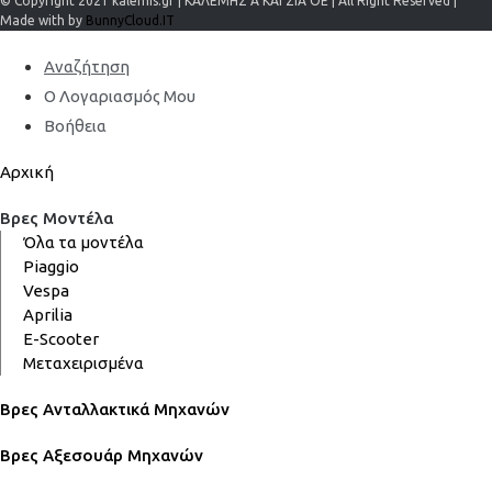
© Copyright 2021 kalemis.gr | ΚΑΛΕΜΗΣ Α ΚΑΙ ΣΙΑ ΟΕ | All Right Reserved |
Made with by
BunnyCloud.IT
Αναζήτηση
Ο Λογαριασμός Μου
Βοήθεια
Αρχική
Βρες Μοντέλα
Όλα τα μοντέλα
Piaggio
Vespa
Aprilia
E-Scooter
Μεταχειρισμένα
Βρες Ανταλλακτικά Μηχανών
Βρες Αξεσουάρ Μηχανών