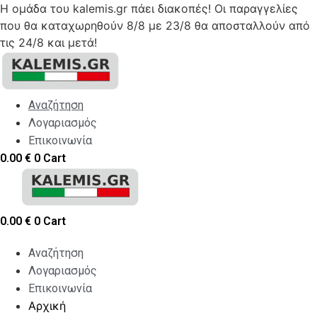
Η ομάδα του kalemis.gr πάει διακοπές! Οι παραγγελίες
που θα καταχωρηθούν 8/8 με 23/8 θα αποσταλλούν από
τις 24/8 και μετά!
Skip
to
content
Αναζήτηση
Λογαριασμός
Επικοινωνία
0.00
€
0
Cart
0.00
€
0
Cart
Αναζήτηση
Λογαριασμός
Επικοινωνία
Αρχική