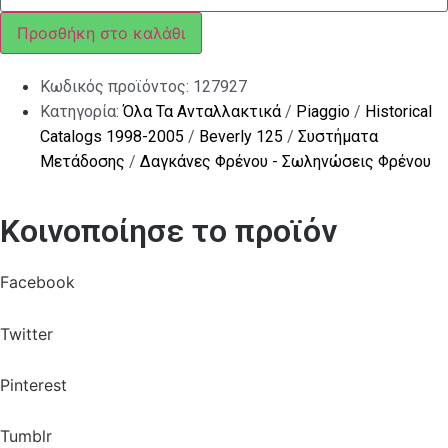
ΜΑΡΚ
#10x#14x1
Προσθήκη στο καλάθι
ποσότητα
Κωδικός προϊόντος:
127927
Κατηγορία:
Όλα Τα Ανταλλακτικά
/
Piaggio
/
Historical
Catalogs 1998-2005
/
Beverly 125
/
Συστήματα
Μετάδοσης
/
Δαγκάνες Φρένου - Σωληνώσεις Φρένου
Κοινοποίησε το προϊόν
Facebook
Twitter
Pinterest
Tumblr