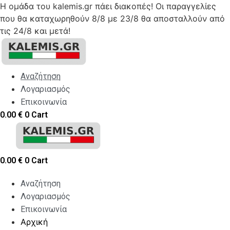
Η ομάδα του kalemis.gr πάει διακοπές! Οι παραγγελίες
που θα καταχωρηθούν 8/8 με 23/8 θα αποσταλλούν από
τις 24/8 και μετά!
Skip
to
content
Αναζήτηση
Λογαριασμός
Επικοινωνία
0.00
€
0
Cart
0.00
€
0
Cart
Αναζήτηση
Λογαριασμός
Επικοινωνία
Αρχική