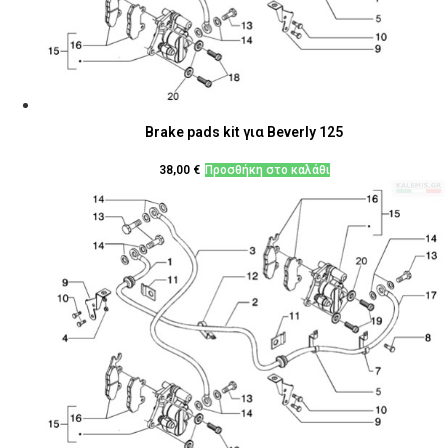
Brake pads kit για Beverly 125
38,00
€
Προσθήκη στο καλάθι