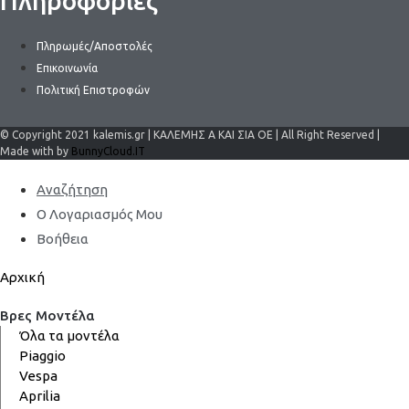
Πληροφορίες
Πληρωμές/Αποστολές
Επικοινωνία
Πολιτική Επιστροφών
© Copyright 2021 kalemis.gr | ΚΑΛΕΜΗΣ Α ΚΑΙ ΣΙΑ ΟΕ | All Right Reserved |
Made with by
BunnyCloud.IT
Αναζήτηση
Ο Λογαριασμός Μου
Βοήθεια
Αρχική
Βρες Μοντέλα
Όλα τα μοντέλα
Piaggio
Vespa
Aprilia