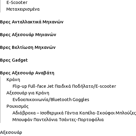
E-Scooter
Μεταχειρισμένα
Βρες Ανταλλακτικά Μηχανών
Βρες Αξεσουάρ Μηχανών
Βρες Βελτίωση Μηχανών
Βρες Gadget
Βρες Αξεσουάρ Αναβάτη
Κράνη
Flip-up
Full-face
Jet
Παιδικά
Ποδήλατο/E-scooter
Αξεσουάρ για Κράνη
Ενδοεπικοινωνία/Bluetooth
Goggles
Ρουχισμός
Αδιάβροχα – Ισοθερμικά
Γάντια
Καπέλα-Σκούφοι
Μπλούζες
Μπουφάν
Παντελόνια
Τσάντες-Πορτοφόλια
Αξεσουάρ