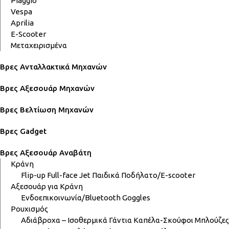
Piaggio
Vespa
Aprilia
E-Scooter
Μεταχειρισμένα
Βρες Ανταλλακτικά Μηχανών
Βρες Αξεσουάρ Μηχανών
Βρες Βελτίωση Μηχανών
Βρες Gadget
Βρες Αξεσουάρ Αναβάτη
Κράνη
Flip-up
Full-face
Jet
Παιδικά
Ποδήλατο/E-scooter
Αξεσουάρ για Κράνη
Ενδοεπικοινωνία/Bluetooth
Goggles
Ρουχισμός
Αδιάβροχα – Ισοθερμικά
Γάντια
Καπέλα-Σκούφοι
Μπλούζες