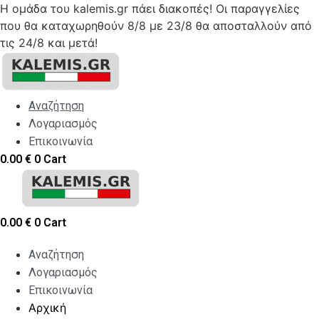
Η ομάδα του kalemis.gr πάει διακοπές! Οι παραγγελίες
που θα καταχωρηθούν 8/8 με 23/8 θα αποσταλλούν από
τις 24/8 και μετά!
Skip
to
content
Αναζήτηση
Λογαριασμός
Επικοινωνία
0.00
€
0
Cart
0.00
€
0
Cart
Αναζήτηση
Λογαριασμός
Επικοινωνία
Αρχική