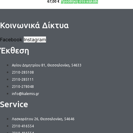
67,00
€
Προσθήκη στο καλάθι
Κοινωνικά Δίκτυα
Facebook
Instagram
Έκθεση
Αγίου Δημητρίου 81, Θεσσαλονίκη, 54633
2310-285108
2310-285111
2310-278048
info@kalemis.gr
Service
Λασκαράτου 26, Θεσσαλονίκη, 54646
2310-416554