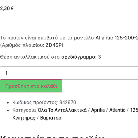
2,30
€
Το προϊόν είναι συμβατό με το μοντέλο
Atlantic 125-200-
(Αριθμός πλαισίου:
ZD4SP
)
Θέση ανταλλακτικού στο
σχεδιάγραμμα
: 3
Βαρελάκια
ποσότητα
Προσθήκη στο καλάθι
Κωδικός προϊόντος:
842870
Κατηγορία:
Όλα Τα Ανταλλακτικά
/
Aprilia
/
Atlantic
/
125
Κινητηρας
/
Βαριατορ