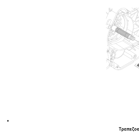
Τραπεζοει