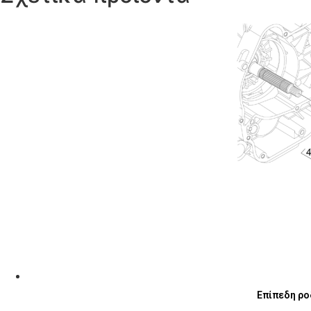
Επίπεδη ροδ