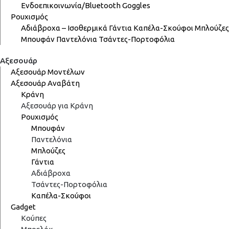
Ενδοεπικοινωνία/Bluetooth
Goggles
Ρουχισμός
Αδιάβροχα – Ισοθερμικά
Γάντια
Καπέλα-Σκούφοι
Μπλούζες
Μπουφάν
Παντελόνια
Τσάντες-Πορτοφόλια
Αξεσουάρ
Αξεσουάρ Μοντέλων
Αξεσουάρ Αναβάτη
Κράνη
Αξεσουάρ για Κράνη
Ρουχισμός
Μπουφάν
Παντελόνια
Μπλούζες
Γάντια
Αδιάβροχα
Τσάντες-Πορτοφόλια
Καπέλα-Σκούφοι
Gadget
Κούπες