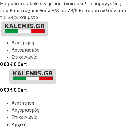
Η ομάδα του kalemis.gr πάει διακοπές! Οι παραγγελίες
που θα καταχωρηθούν 8/8 με 23/8 θα αποσταλλούν από
τις 24/8 και μετά!
Skip
to
content
Αναζήτηση
Λογαριασμός
Επικοινωνία
0.00
€
0
Cart
0.00
€
0
Cart
Αναζήτηση
Λογαριασμός
Επικοινωνία
Αρχική