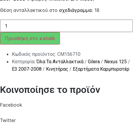
Θέση ανταλλακτικού στο
σχεδιάγραμμα
: 18
ΣΚΑΦΗ
ΚΑΡΜΠ
SCOOTER
125<>2004T(ΜΕ
Προσθήκη στο καλάθι
ΦΥΣΟΥ)
ποσότητα
Κωδικός προϊόντος:
CM156710
Κατηγορία:
Όλα Τα Ανταλλακτικά
/
Gilera
/
Nexus 125
/
E3 2007-2008
/
Κινητήρας
/
Εξαρτήματα Καρμπυρατέρ
Κοινοποίησε το προϊόν
Facebook
Twitter