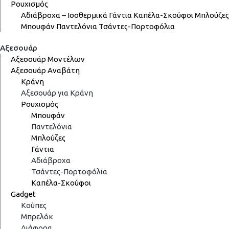
Ρουχισμός
Αδιάβροχα – Ισοθερμικά
Γάντια
Καπέλα-Σκούφοι
Μπλούζες
Μπουφάν
Παντελόνια
Τσάντες-Πορτοφόλια
Αξεσουάρ
Αξεσουάρ Μοντέλων
Αξεσουάρ Αναβάτη
Κράνη
Αξεσουάρ για Κράνη
Ρουχισμός
Μπουφάν
Παντελόνια
Μπλούζες
Γάντια
Αδιάβροχα
Τσάντες-Πορτοφόλια
Καπέλα-Σκούφοι
Gadget
Κούπες
Μπρελόκ
Διάφορα