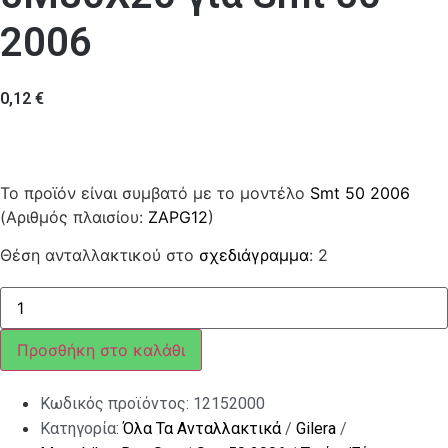
2006
0,12
€
Το προϊόν είναι συμβατό με το μοντέλο
Smt 50 2006
(Αριθμός πλαισίου:
ZAPG12
)
Θέση ανταλλακτικού στο
σχεδιάγραμμα
: 2
ΒΙΔΑ
SX-
RX
50
Προσθήκη στο καλάθι
5M80X20
ποσότητα
Κωδικός προϊόντος:
12152000
Κατηγορία:
Όλα Τα Ανταλλακτικά
/
Gilera
/