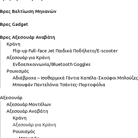
Βρες Βελτίωση Μηχανών
Βρες Gadget
Βρες Αξεσουάρ Αναβάτη
Κράνη
Flip-up
Full-face
Jet
Παιδικά
Ποδήλατο/E-scooter
Αξεσουάρ για Κράνη
Ενδοεπικοινωνία/Bluetooth
Goggles
Ρουχισμός
Αδιάβροχα – Ισοθερμικά
Γάντια
Καπέλα-Σκούφοι
Μπλούζες
Μπουφάν
Παντελόνια
Τσάντες-Πορτοφόλια
Αξεσουάρ
Αξεσουάρ Μοντέλων
Αξεσουάρ Αναβάτη
Κράνη
Αξεσουάρ για Κράνη
Ρουχισμός