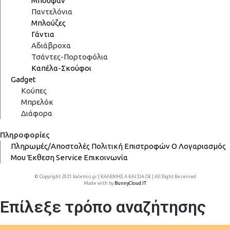
Μπουφάν
Παντελόνια
Μπλούζες
Γάντια
Αδιάβροχα
Τσάντες-Πορτοφόλια
Καπέλα-Σκούφοι
Gadget
Κούπες
Μπρελόκ
Διάφορα
Πληροφορίες
Πληρωμές/Αποστολές
Πολιτική Επιστροφών
Ο Λογαριασμός
Μου
Έκθεση
Service
Επικοινωνία
© Copyright 2021 kalemis.gr | ΚΑΛΕΜΗΣ Α ΚΑΙ ΣΙΑ ΟΕ | All Right Reserved
Made with
by
BunnyCloud.IT
Επίλεξε τρόπο αναζήτησης