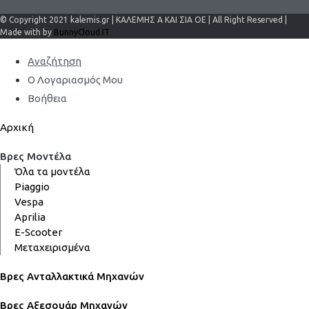
© Copyright 2021 kalemis.gr | ΚΑΛΕΜΗΣ Α ΚΑΙ ΣΙΑ ΟΕ | All Right Reserved |
Made with by
BunnyCloud.IT
Αναζήτηση
Ο Λογαριασμός Μου
Βοήθεια
Αρχική
Βρες Μοντέλα
Όλα τα μοντέλα
Piaggio
Vespa
Aprilia
E-Scooter
Μεταχειρισμένα
Βρες Ανταλλακτικά Μηχανών
Βρες Αξεσουάρ Μηχανών