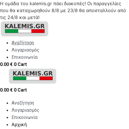
Η ομάδα του kalemis.gr πάει διακοπές! Οι παραγγελίες
που θα καταχωρηθούν 8/8 με 23/8 θα αποσταλλούν από
τις 24/8 και μετά!
Skip
to
content
Αναζήτηση
Λογαριασμός
Επικοινωνία
0.00
€
0
Cart
0.00
€
0
Cart
Αναζήτηση
Λογαριασμός
Επικοινωνία
Αρχική