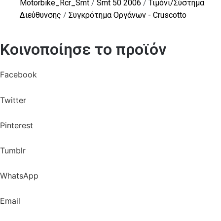
Motorbike_Rcr_Smt
/
Smt 50 2006
/
Τιμόνι/Σύστημα
Διεύθυνσης
/
Συγκρότημα Οργάνων - Cruscotto
Κοινοποίησε το προϊόν
Facebook
Twitter
Pinterest
Tumblr
WhatsApp
Email