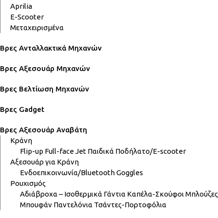
Aprilia
E-Scooter
Μεταχειρισμένα
Βρες Ανταλλακτικά Μηχανών
Βρες Αξεσουάρ Μηχανών
Βρες Βελτίωση Μηχανών
Βρες Gadget
Βρες Αξεσουάρ Αναβάτη
Κράνη
Flip-up
Full-face
Jet
Παιδικά
Ποδήλατο/E-scooter
Αξεσουάρ για Κράνη
Ενδοεπικοινωνία/Bluetooth
Goggles
Ρουχισμός
Αδιάβροχα – Ισοθερμικά
Γάντια
Καπέλα-Σκούφοι
Μπλούζες
Μπουφάν
Παντελόνια
Τσάντες-Πορτοφόλια