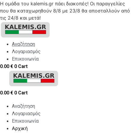
Η ομάδα του kalemis.gr πάει διακοπές! Οι παραγγελίες
που θα καταχωρηθούν 8/8 με 23/8 θα αποσταλλούν από
τις 24/8 και μετά!
Skip
to
content
Αναζήτηση
Λογαριασμός
Επικοινωνία
0.00
€
0
Cart
0.00
€
0
Cart
Αναζήτηση
Λογαριασμός
Επικοινωνία
Αρχική