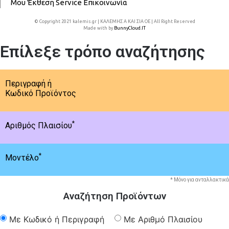
Μου
Έκθεση
Service
Επικοινωνία
© Copyright 2021 kalemis.gr | ΚΑΛΕΜΗΣ Α ΚΑΙ ΣΙΑ ΟΕ | All Right Reserved
Made with
by
BunnyCloud.IT
Επίλεξε τρόπο αναζήτησης
Περιγραφή ή
Κωδικό Προϊόντος
*
Αριθμός Πλαισίου
*
Μοντέλο
* Μόνο για ανταλλακτικά
Αναζήτηση Προϊόντων
Με Κωδικό ή Περιγραφή
Με Αριθμό Πλαισίου