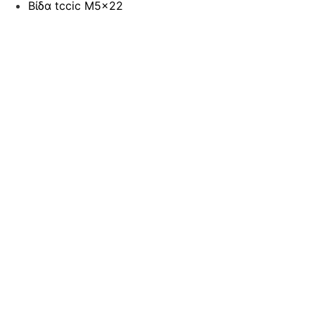
Βίδα tccic M5x22