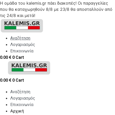
Η ομάδα του kalemis.gr πάει διακοπές! Οι παραγγελίες
που θα καταχωρηθούν 8/8 με 23/8 θα αποσταλλούν από
τις 24/8 και μετά!
Skip
to
content
Αναζήτηση
Λογαριασμός
Επικοινωνία
0.00
€
0
Cart
0.00
€
0
Cart
Αναζήτηση
Λογαριασμός
Επικοινωνία
Αρχική