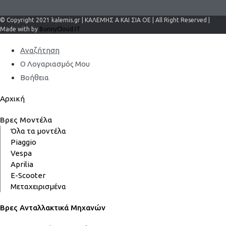
© Copyright 2021 kalemis.gr | ΚΑΛΕΜΗΣ Α ΚΑΙ ΣΙΑ ΟΕ | All Right Reserved |
Made with by
BunnyCloud.IT
Αναζήτηση
Ο Λογαριασμός Μου
Βοήθεια
Αρχική
Βρες Μοντέλα
Όλα τα μοντέλα
Piaggio
Vespa
Aprilia
E-Scooter
Μεταχειρισμένα
Βρες Ανταλλακτικά Μηχανών