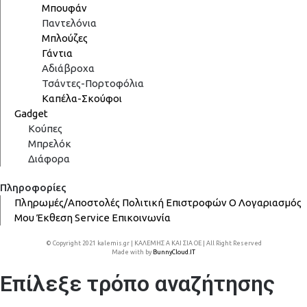
Μπουφάν
Παντελόνια
Μπλούζες
Γάντια
Αδιάβροχα
Τσάντες-Πορτοφόλια
Καπέλα-Σκούφοι
Gadget
Κούπες
Μπρελόκ
Διάφορα
Πληροφορίες
Πληρωμές/Αποστολές
Πολιτική Επιστροφών
Ο Λογαριασμός
Μου
Έκθεση
Service
Επικοινωνία
© Copyright 2021 kalemis.gr | ΚΑΛΕΜΗΣ Α ΚΑΙ ΣΙΑ ΟΕ | All Right Reserved
Made with
by
BunnyCloud.IT
Επίλεξε τρόπο αναζήτησης