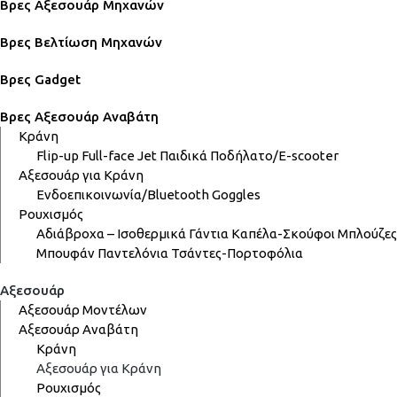
Βρες Αξεσουάρ Μηχανών
Βρες Βελτίωση Μηχανών
Βρες Gadget
Βρες Αξεσουάρ Αναβάτη
Κράνη
Flip-up
Full-face
Jet
Παιδικά
Ποδήλατο/E-scooter
Αξεσουάρ για Κράνη
Ενδοεπικοινωνία/Bluetooth
Goggles
Ρουχισμός
Αδιάβροχα – Ισοθερμικά
Γάντια
Καπέλα-Σκούφοι
Μπλούζες
Μπουφάν
Παντελόνια
Τσάντες-Πορτοφόλια
Αξεσουάρ
Αξεσουάρ Μοντέλων
Αξεσουάρ Αναβάτη
Κράνη
Αξεσουάρ για Κράνη
Ρουχισμός