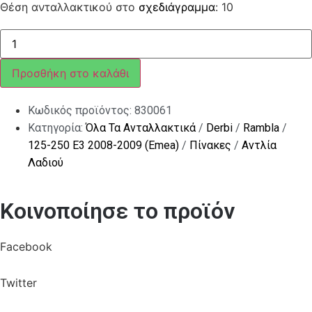
Θέση ανταλλακτικού στο
σχεδιάγραμμα
: 10
Βίδα
ΤΕ
με
ροδέλα
Προσθήκη στο καλάθι
M5x16
ποσότητα
Κωδικός προϊόντος:
830061
Κατηγορία:
Όλα Τα Ανταλλακτικά
/
Derbi
/
Rambla
/
125-250 E3 2008-2009 (Emea)
/
Πίνακες
/
Αντλία
Λαδιού
Κοινοποίησε το προϊόν
Facebook
Twitter