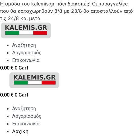
Η ομάδα του kalemis.gr πάει διακοπές! Οι παραγγελίες
που θα καταχωρηθούν 8/8 με 23/8 θα αποσταλλούν από
τις 24/8 και μετά!
Skip
to
content
Αναζήτηση
Λογαριασμός
Επικοινωνία
0.00
€
0
Cart
0.00
€
0
Cart
Αναζήτηση
Λογαριασμός
Επικοινωνία
Αρχική