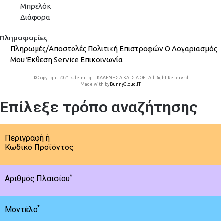
Μπρελόκ
Διάφορα
Πληροφορίες
Πληρωμές/Αποστολές
Πολιτική Επιστροφών
Ο Λογαριασμός
Μου
Έκθεση
Service
Επικοινωνία
© Copyright 2021 kalemis.gr | ΚΑΛΕΜΗΣ Α ΚΑΙ ΣΙΑ ΟΕ | All Right Reserved
Made with
by
BunnyCloud.IT
Επίλεξε τρόπο αναζήτησης
Περιγραφή ή
Κωδικό Προϊόντος
*
Αριθμός Πλαισίου
*
Μοντέλο