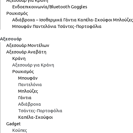
Αξεσουάρ για Κράνη
Ενδοεπικοινωνία/Bluetooth
Goggles
Ρουχισμός
Αδιάβροχα – Ισοθερμικά
Γάντια
Καπέλα-Σκούφοι
Μπλούζες
Μπουφάν
Παντελόνια
Τσάντες-Πορτοφόλια
Αξεσουάρ
Αξεσουάρ Μοντέλων
Αξεσουάρ Αναβάτη
Κράνη
Αξεσουάρ για Κράνη
Ρουχισμός
Μπουφάν
Παντελόνια
Μπλούζες
Γάντια
Αδιάβροχα
Τσάντες-Πορτοφόλια
Καπέλα-Σκούφοι
Gadget
Κούπες