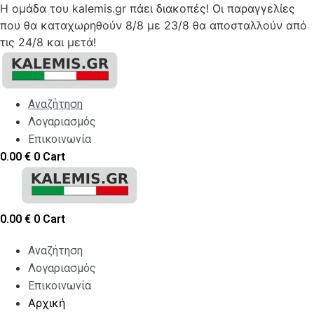
Η ομάδα του kalemis.gr πάει διακοπές! Οι παραγγελίες
που θα καταχωρηθούν 8/8 με 23/8 θα αποσταλλούν από
τις 24/8 και μετά!
Skip
to
content
Αναζήτηση
Λογαριασμός
Επικοινωνία
0.00
€
0
Cart
0.00
€
0
Cart
Αναζήτηση
Λογαριασμός
Επικοινωνία
Αρχική