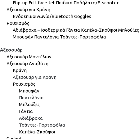
Flip-up
Full-face
Jet
Παιδικά
Ποδήλατο/E-scooter
Αξεσουάρ για Κράνη
Ενδοεπικοινωνία/Bluetooth
Goggles
Ρουχισμός
Αδιάβροχα – Ισοθερμικά
Γάντια
Καπέλα-Σκούφοι
Μπλούζες
Μπουφάν
Παντελόνια
Τσάντες-Πορτοφόλια
Αξεσουάρ
Αξεσουάρ Μοντέλων
Αξεσουάρ Αναβάτη
Κράνη
Αξεσουάρ για Κράνη
Ρουχισμός
Μπουφάν
Παντελόνια
Μπλούζες
Γάντια
Αδιάβροχα
Τσάντες-Πορτοφόλια
Καπέλα-Σκούφοι
Gadget