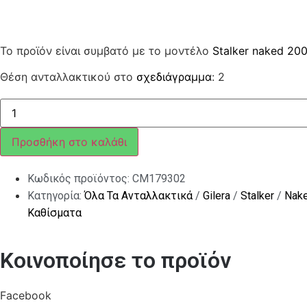
Το προϊόν είναι συμβατό με το μοντέλο
Stalker naked 20
Θέση ανταλλακτικού στο
σχεδιάγραμμα
: 2
ΒΙΔΑ
SCOOTER
ποσότητα
Προσθήκη στο καλάθι
Κωδικός προϊόντος:
CM179302
Κατηγορία:
Όλα Τα Ανταλλακτικά
/
Gilera
/
Stalker
/
Nak
Καθίσματα
Κοινοποίησε το προϊόν
Facebook