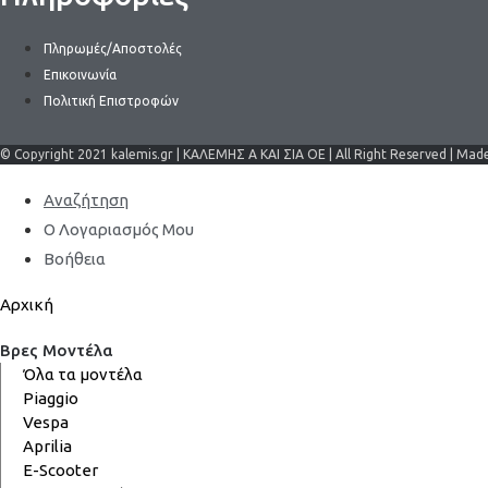
Πληρωμές/Αποστολές
Επικοινωνία
Πολιτική Επιστροφών
© Copyright 2021 kalemis.gr | ΚΑΛΕΜΗΣ Α ΚΑΙ ΣΙΑ ΟΕ | All Right Reserved | Mad
Αναζήτηση
Ο Λογαριασμός Μου
Βοήθεια
Αρχική
Βρες Μοντέλα
Όλα τα μοντέλα
Piaggio
Vespa
Aprilia
E-Scooter