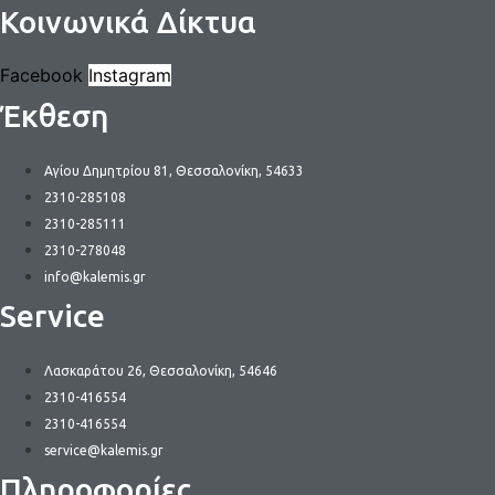
Κοινωνικά Δίκτυα
Facebook
Instagram
Έκθεση
Αγίου Δημητρίου 81, Θεσσαλονίκη, 54633
2310-285108
2310-285111
2310-278048
info@kalemis.gr
Service
Λασκαράτου 26, Θεσσαλονίκη, 54646
2310-416554
2310-416554
service@kalemis.gr
Πληροφορίες