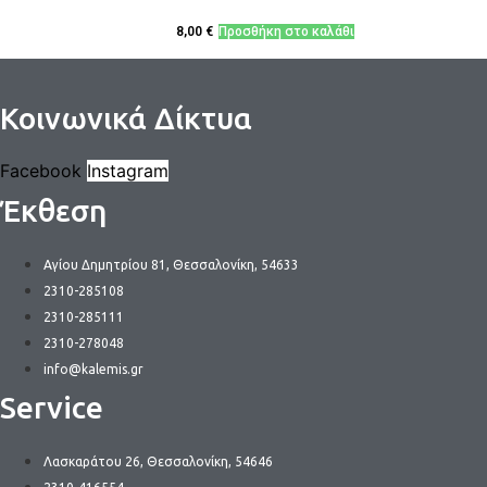
8,00
€
Προσθήκη στο καλάθι
Κοινωνικά Δίκτυα
Facebook
Instagram
Έκθεση
Αγίου Δημητρίου 81, Θεσσαλονίκη, 54633
2310-285108
2310-285111
2310-278048
info@kalemis.gr
Service
Λασκαράτου 26, Θεσσαλονίκη, 54646