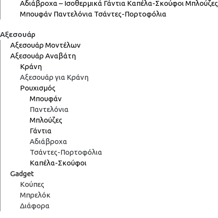
Αδιάβροχα – Ισοθερμικά
Γάντια
Καπέλα-Σκούφοι
Μπλούζες
Μπουφάν
Παντελόνια
Τσάντες-Πορτοφόλια
Αξεσουάρ
Αξεσουάρ Μοντέλων
Αξεσουάρ Αναβάτη
Κράνη
Αξεσουάρ για Κράνη
Ρουχισμός
Μπουφάν
Παντελόνια
Μπλούζες
Γάντια
Αδιάβροχα
Τσάντες-Πορτοφόλια
Καπέλα-Σκούφοι
Gadget
Κούπες
Μπρελόκ
Διάφορα