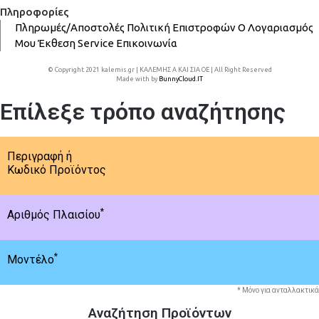
Πληροφορίες
Πληρωμές/Αποστολές
Πολιτική Επιστροφών
Ο Λογαριασμός
Μου
Έκθεση
Service
Επικοινωνία
© Copyright 2021 kalemis.gr | ΚΑΛΕΜΗΣ Α ΚΑΙ ΣΙΑ ΟΕ | All Right Reserved
Made with
by
BunnyCloud.IT
Επίλεξε τρόπο αναζήτησης
Περιγραφή ή
Κωδικό Προϊόντος
*
Αριθμός Πλαισίου
*
Μοντέλο
* Μόνο για ανταλλακτικά
Αναζήτηση Προϊόντων