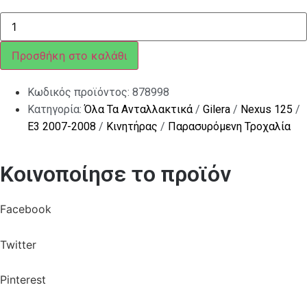
ΔΙΣΚΟΣ
ΚΟΜΠΛΕΡ
RUNNER
M.01-
Προσθήκη στο καλάθι
ET4
150
ποσότητα
Κωδικός προϊόντος:
878998
Κατηγορία:
Όλα Τα Ανταλλακτικά
/
Gilera
/
Nexus 125
/
E3 2007-2008
/
Κινητήρας
/
Παρασυρόμενη Τροχαλία
Κοινοποίησε το προϊόν
Facebook
Twitter
Pinterest