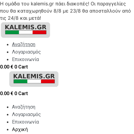
Η ομάδα του kalemis.gr πάει διακοπές! Οι παραγγελίες
που θα καταχωρηθούν 8/8 με 23/8 θα αποσταλλούν από
τις 24/8 και μετά!
Skip
to
content
Αναζήτηση
Λογαριασμός
Επικοινωνία
0.00
€
0
Cart
0.00
€
0
Cart
Αναζήτηση
Λογαριασμός
Επικοινωνία
Αρχική