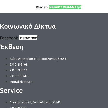
240,16
€
Διαβάστε περισσότερα
Κοινωνικά Δίκτυα
Facebook
Instagram
Έκθεση
Αγίου Δημητρίου 81, Θεσσαλονίκη, 54633
2310-285108
2310-285111
2310-278048
info@kalemis.gr
Service
Λασκαράτου 26, Θεσσαλονίκη, 54646