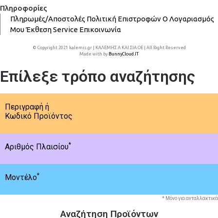
Πληροφορίες
Πληρωμές/Αποστολές
Πολιτική Επιστροφών
Ο Λογαριασμός
Μου
Έκθεση
Service
Επικοινωνία
© Copyright 2021 kalemis.gr | ΚΑΛΕΜΗΣ Α ΚΑΙ ΣΙΑ ΟΕ | All Right Reserved
Made with
by
BunnyCloud.IT
Επίλεξε τρόπο αναζήτησης
Περιγραφή ή
Κωδικό Προϊόντος
*
Αριθμός Πλαισίου
*
Μοντέλο
* Μόνο για ανταλλακτικά
Αναζήτηση Προϊόντων