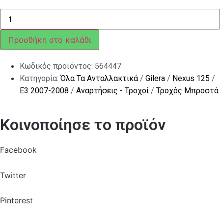
ΑΠΟΣΤΑΤΗΣ
ΜΠΡ
ΤΡΟΧΟΥ
NEXUS
Προσθήκη στο καλάθι
ποσότητα
Κωδικός προϊόντος:
564447
Κατηγορία:
Όλα Τα Ανταλλακτικά
/
Gilera
/
Nexus 125
/
E3 2007-2008
/
Αναρτήσεις - Τροχοί
/
Τροχός Μπροστά
Κοινοποίησε το προϊόν
Facebook
Twitter
Pinterest