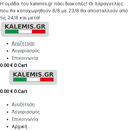
Η ομάδα του kalemis.gr πάει διακοπές! Οι παραγγελίες
που θα καταχωρηθούν 8/8 με 23/8 θα αποσταλλούν από
τις 24/8 και μετά!
Skip
to
content
Αναζήτηση
Λογαριασμός
Επικοινωνία
0.00
€
0
Cart
0.00
€
0
Cart
Αναζήτηση
Λογαριασμός
Επικοινωνία
Αρχική