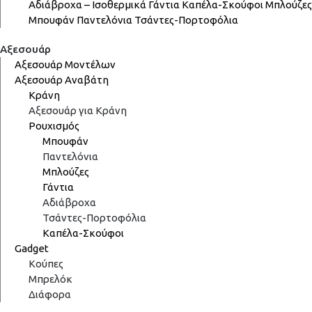
Αδιάβροχα – Ισοθερμικά
Γάντια
Καπέλα-Σκούφοι
Μπλούζες
Μπουφάν
Παντελόνια
Τσάντες-Πορτοφόλια
Αξεσουάρ
Αξεσουάρ Μοντέλων
Αξεσουάρ Αναβάτη
Κράνη
Αξεσουάρ για Κράνη
Ρουχισμός
Μπουφάν
Παντελόνια
Μπλούζες
Γάντια
Αδιάβροχα
Τσάντες-Πορτοφόλια
Καπέλα-Σκούφοι
Gadget
Κούπες
Μπρελόκ
Διάφορα