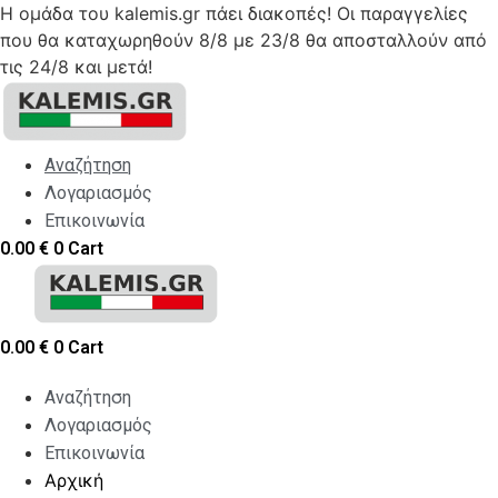
Η ομάδα του kalemis.gr πάει διακοπές! Οι παραγγελίες
που θα καταχωρηθούν 8/8 με 23/8 θα αποσταλλούν από
τις 24/8 και μετά!
Skip
to
content
Αναζήτηση
Λογαριασμός
Επικοινωνία
0.00
€
0
Cart
0.00
€
0
Cart
Αναζήτηση
Λογαριασμός
Επικοινωνία
Αρχική