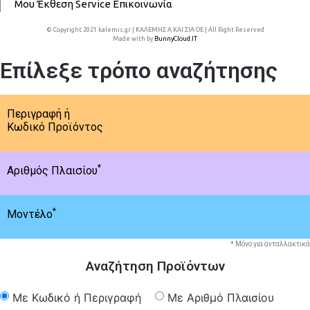
Μου
Έκθεση
Service
Επικοινωνία
© Copyright 2021 kalemis.gr | ΚΑΛΕΜΗΣ Α ΚΑΙ ΣΙΑ ΟΕ | All Right Reserved
Made with
by
BunnyCloud.IT
Επίλεξε τρόπο αναζήτησης
Περιγραφή ή
Κωδικό Προϊόντος
*
Αριθμός Πλαισίου
*
Μοντέλο
* Μόνο για ανταλλακτικά
Αναζήτηση Προϊόντων
Με Κωδικό ή Περιγραφή
Με Αριθμό Πλαισίου