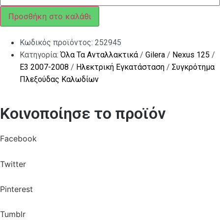
AMP
ΜΠΑΤΑΡΙΑΣ
Προσθήκη στο καλάθι
ποσότητα
Κωδικός προϊόντος:
252945
Κατηγορία:
Όλα Τα Ανταλλακτικά
/
Gilera
/
Nexus 125
/
E3 2007-2008
/
Ηλεκτρική Εγκατάσταση
/
Συγκρότημα
Πλεξούδας Καλωδίων
Κοινοποίησε το προϊόν
Facebook
Twitter
Pinterest
Tumblr