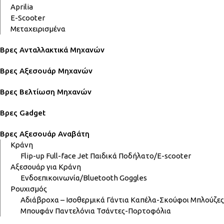
Aprilia
E-Scooter
Μεταχειρισμένα
Βρες Ανταλλακτικά Μηχανών
Βρες Αξεσουάρ Μηχανών
Βρες Βελτίωση Μηχανών
Βρες Gadget
Βρες Αξεσουάρ Αναβάτη
Κράνη
Flip-up
Full-face
Jet
Παιδικά
Ποδήλατο/E-scooter
Αξεσουάρ για Κράνη
Ενδοεπικοινωνία/Bluetooth
Goggles
Ρουχισμός
Αδιάβροχα – Ισοθερμικά
Γάντια
Καπέλα-Σκούφοι
Μπλούζες
Μπουφάν
Παντελόνια
Τσάντες-Πορτοφόλια