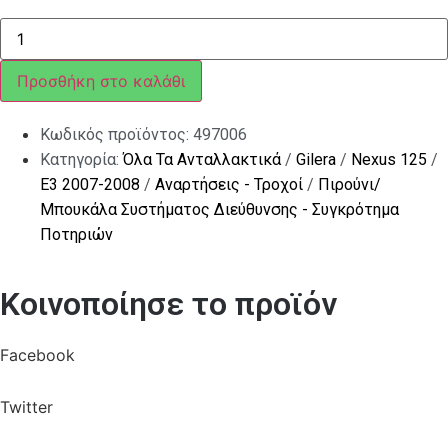
ΜΠΟΥΚΑΛΑ
ΠΙΡΟΥΝΙΟΥ
Χ7-
Χ8-
Προσθήκη στο καλάθι
Χ9-
EVO
ΚΥΒ
Κωδικός προϊόντος:
497006
ΔΕΞ
ποσότητα
Κατηγορία:
Όλα Τα Ανταλλακτικά
/
Gilera
/
Nexus 125
/
E3 2007-2008
/
Αναρτήσεις - Τροχοί
/
Πιρούνι/
Μπουκάλα Συστήματος Διεύθυνσης - Συγκρότημα
Ποτηριών
Κοινοποίησε το προϊόν
Facebook
Twitter