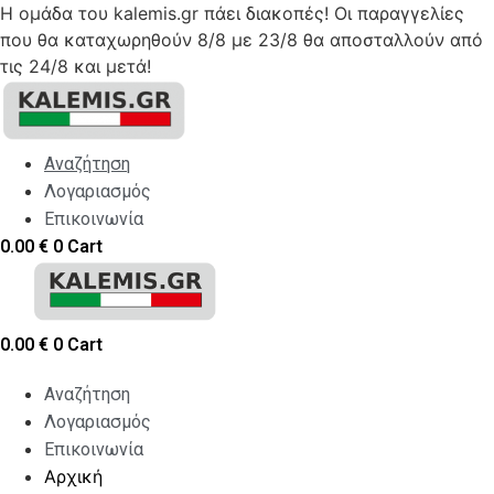
Η ομάδα του kalemis.gr πάει διακοπές! Οι παραγγελίες
που θα καταχωρηθούν 8/8 με 23/8 θα αποσταλλούν από
τις 24/8 και μετά!
Skip
to
content
Αναζήτηση
Λογαριασμός
Επικοινωνία
0.00
€
0
Cart
0.00
€
0
Cart
Αναζήτηση
Λογαριασμός
Επικοινωνία
Αρχική