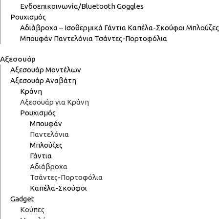
Ενδοεπικοινωνία/Bluetooth
Goggles
Ρουχισμός
Αδιάβροχα – Ισοθερμικά
Γάντια
Καπέλα-Σκούφοι
Μπλούζες
Μπουφάν
Παντελόνια
Τσάντες-Πορτοφόλια
Αξεσουάρ
Αξεσουάρ Μοντέλων
Αξεσουάρ Αναβάτη
Κράνη
Αξεσουάρ για Κράνη
Ρουχισμός
Μπουφάν
Παντελόνια
Μπλούζες
Γάντια
Αδιάβροχα
Τσάντες-Πορτοφόλια
Καπέλα-Σκούφοι
Gadget
Κούπες