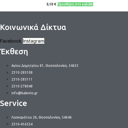
3,10
€
Προσθήκη στο καλάθι
Κοινωνικά Δίκτυα
Facebook
Instagram
Έκθεση
Αγίου Δημητρίου 81, Θεσσαλονίκη, 54633
2310-285108
2310-285111
2310-278048
info@kalemis.gr
Service
Λασκαράτου 26, Θεσσαλονίκη, 54646
2310-416554