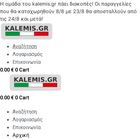
Η ομάδα του kalemis.gr πάει διακοπές! Οι παραγγελίες
που θα καταχωρηθούν 8/8 με 23/8 θα αποσταλλούν από
τις 24/8 και μετά!
Skip
to
content
Αναζήτηση
Λογαριασμός
Επικοινωνία
0.00
€
0
Cart
0.00
€
0
Cart
Αναζήτηση
Λογαριασμός
Επικοινωνία
Αρχική