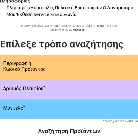
Πληροφορίες
Πληρωμές/Αποστολές
Πολιτική Επιστροφών
Ο Λογαριασμός
Μου
Έκθεση
Service
Επικοινωνία
© Copyright 2021 kalemis.gr | ΚΑΛΕΜΗΣ Α ΚΑΙ ΣΙΑ ΟΕ | All Right Reserved
Made with
by
BunnyCloud.IT
Επίλεξε τρόπο αναζήτησης
Περιγραφή ή
Κωδικό Προϊόντος
*
Αριθμός Πλαισίου
*
Μοντέλο
* Μόνο για ανταλλακτικά
Αναζήτηση Προϊόντων