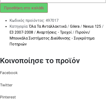
ΠΙΡΟΥΝΙΟΥ
Χ9
Προσθήκη στο καλάθι
500
ποσότητα
Κωδικός προϊόντος:
497017
Κατηγορία:
Όλα Τα Ανταλλακτικά
/
Gilera
/
Nexus 125
/
E3 2007-2008
/
Αναρτήσεις - Τροχοί
/
Πιρούνι/
Μπουκάλα Συστήματος Διεύθυνσης - Συγκρότημα
Ποτηριών
Κοινοποίησε το προϊόν
Facebook
Twitter
Pinterest