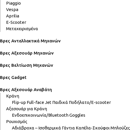
Piaggio
Vespa
Aprilia
E-Scooter
Μεταχειρισμένα
Βρες Ανταλλακτικά Μηχανών
Βρες Αξεσουάρ Μηχανών
Βρες Βελτίωση Μηχανών
Βρες Gadget
Βρες Αξεσουάρ Αναβάτη
Κράνη
Flip-up
Full-face
Jet
Παιδικά
Ποδήλατο/E-scooter
Αξεσουάρ για Κράνη
Ενδοεπικοινωνία/Bluetooth
Goggles
Ρουχισμός
Αδιάβροχα – Ισοθερμικά
Γάντια
Καπέλα-Σκούφοι
Μπλούζες