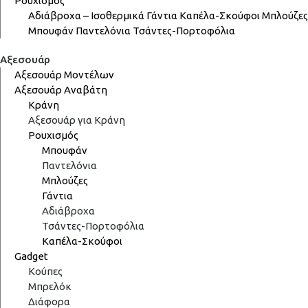
Ρουχισμός
Αδιάβροχα – Ισοθερμικά
Γάντια
Καπέλα-Σκούφοι
Μπλούζες
Μπουφάν
Παντελόνια
Τσάντες-Πορτοφόλια
Αξεσουάρ
Αξεσουάρ Μοντέλων
Αξεσουάρ Αναβάτη
Κράνη
Αξεσουάρ για Κράνη
Ρουχισμός
Μπουφάν
Παντελόνια
Μπλούζες
Γάντια
Αδιάβροχα
Τσάντες-Πορτοφόλια
Καπέλα-Σκούφοι
Gadget
Κούπες
Μπρελόκ
Διάφορα