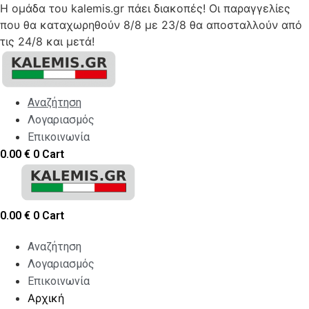
Η ομάδα του kalemis.gr πάει διακοπές! Οι παραγγελίες
που θα καταχωρηθούν 8/8 με 23/8 θα αποσταλλούν από
τις 24/8 και μετά!
Skip
to
content
Αναζήτηση
Λογαριασμός
Επικοινωνία
0.00
€
0
Cart
0.00
€
0
Cart
Αναζήτηση
Λογαριασμός
Επικοινωνία
Αρχική