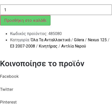
Ο-
ΡΙΝΓΚ
ΤΡΟΜΠΑΣ
ΝΕΡΟΥ
Προσθήκη στο καλάθι
SCOOTER
125<>300
ποσότητα
Κωδικός προϊόντος:
485080
Κατηγορία:
Όλα Τα Ανταλλακτικά
/
Gilera
/
Nexus 125
/
E3 2007-2008
/
Κινητήρας
/
Αντλία Νερού
Κοινοποίησε το προϊόν
Facebook
Twitter
Pinterest