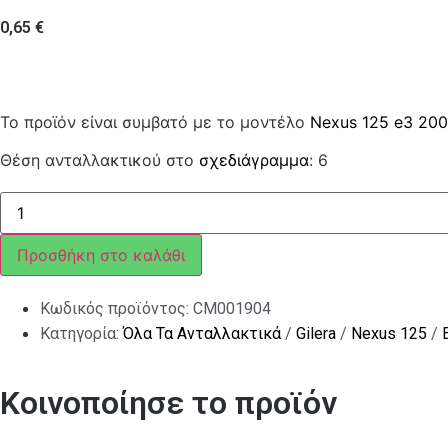
0,65
€
Το προϊόν είναι συμβατό με το μοντέλο
Nexus 125 e3 20
Θέση ανταλλακτικού στο
σχεδιάγραμμα
: 6
ΚΟΛΙΕΣ
ΣΥΓΚΡ
ΚΟΛΑΡΟ
ΝΕΡΟΥ
Προσθήκη στο καλάθι
ΜΙΑΣ
ΧΡΗΣΗΣ
ποσότητα
Κωδικός προϊόντος:
CM001904
Κατηγορία:
Όλα Τα Ανταλλακτικά
/
Gilera
/
Nexus 125
/
Κοινοποίησε το προϊόν